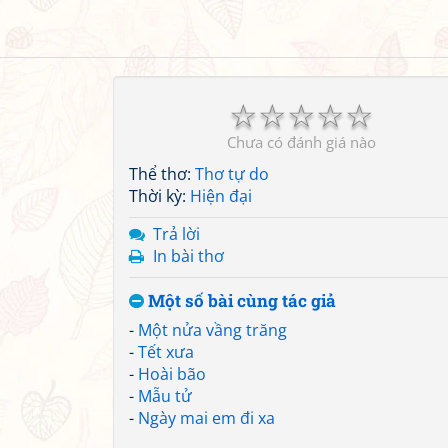
☆
☆
☆
☆
☆
Chưa có đánh giá nào
Thể thơ:
Thơ tự do
Thời kỳ:
Hiện đại
Trả lời
In bài thơ
Một số bài cùng tác giả
-
Một nửa vầng trăng
-
Tết xưa
-
Hoài bão
-
Mẫu tử
-
Ngày mai em đi xa