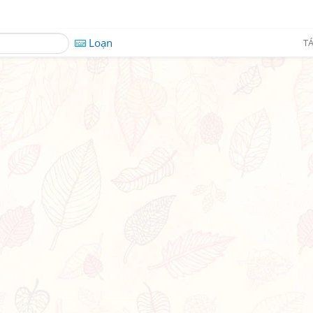
Loạn
TÁ