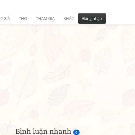
C GIẢ
THƠ
THAM GIA
KHÁC
Đăng nhập
Bình luận nhanh
0