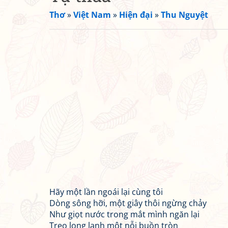
Thơ
»
Việt Nam
»
Hiện đại
»
Thu Nguyệt
Hãy một lần ngoái lại cùng tôi
Dòng sông hỡi, một giây thôi ngừng chảy
Như giọt nước trong mắt mình ngăn lại
Treo long lanh một nỗi buồn tròn