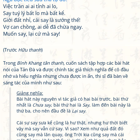
Việc trần ai ai tỉnh ai lo,
Say tuý lý bất lo mà bất kể.
Giời đất nhỉ, cái say là sướng thế!
Vợ can chồng, ai dễ đã chừa ngay.
Muốn say, lại cứ mà say!
(Trước
Hữu thanh
)
Trong
Bình Khang tân thanh
, cuốn sách tập hợp các bài hát
nói của Tản Đà và được chính tác giả thích nghĩa để cô đầu
nhớ và hiểu nghĩa nhưng chưa được in ấn, thi sĩ đã bàn về
sáng tác của mình như sau:
Giảng nghĩa:
Bài hát này nguyên vì tác giả có hai bài trước, bài thứ
nhất là
Chưa say
, bài thứ hai là
Say
, làm đến bài này là
thứ ba, cho nên đầu đề là
Lại say
.
Cái sự say sưa kể cũng là hư thật, nhưng hư thời biết
vậy mà say vẫn cứ say. Vì sao? Xem như quả đất đó
cũng say mà lăn quay, ông Trời kia cũng say mà cái