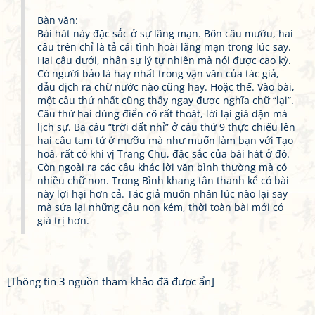
Bàn văn:
Bài hát này đặc sắc ở sự lãng mạn. Bốn câu mưỡu, hai
câu trên chỉ là tả cái tình hoài lãng mạn trong lúc say.
Hai câu dưới, nhân sự lý tự nhiên mà nói được cao kỳ.
Có người bảo là hay nhất trong vận văn của tác giả,
dẫu dịch ra chữ nước nào cũng hay. Hoặc thế. Vào bài,
một câu thứ nhất cũng thấy ngay được nghĩa chữ “lại”.
Câu thứ hai dùng điển cố rất thoát, lời lại già dặn mà
lịch sự. Ba câu “trời đất nhỉ” ở câu thứ 9 thực chiếu lên
hai câu tam tứ ở mưỡu mà như muốn làm bạn với Tạo
hoá, rất có khí vị Trang Chu, đặc sắc của bài hát ở đó.
Còn ngoài ra các câu khác lời văn bình thường mà có
nhiều chữ non. Trong Bình khang tân thanh kể có bài
này lợi hại hơn cả. Tác giả muốn nhân lúc nào lại say
mà sửa lại những câu non kém, thời toàn bài mới có
giá trị hơn.
[Thông tin 3 nguồn tham khảo đã được ẩn]