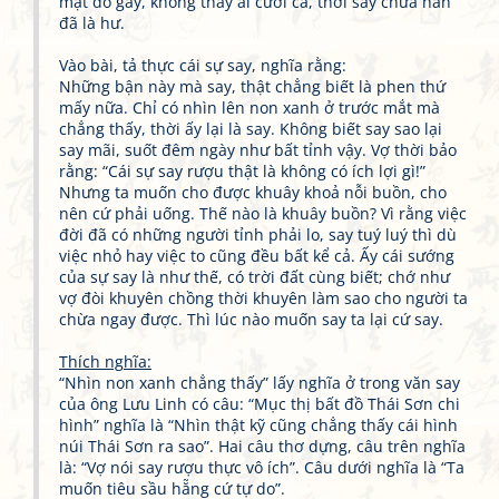
mặt đỏ gay, không thấy ai cười cả, thời say chưa hẳn
đã là hư.
Vào bài, tả thực cái sự say, nghĩa rằng:
Những bận này mà say, thật chẳng biết là phen thứ
mấy nữa. Chỉ có nhìn lên non xanh ở trước mắt mà
chẳng thấy, thời ấy lại là say. Không biết say sao lại
say mãi, suốt đêm ngày như bất tỉnh vậy. Vợ thời bảo
rằng: “Cái sự say rượu thật là không có ích lợi gì!”
Nhưng ta muốn cho được khuây khoả nỗi buồn, cho
nên cứ phải uống. Thế nào là khuây buồn? Vì rằng việc
đời đã có những người tỉnh phải lo, say tuý luý thì dù
việc nhỏ hay việc to cũng đều bất kể cả. Ấy cái sướng
của sự say là như thế, có trời đất cùng biết; chớ như
vợ đòi khuyên chồng thời khuyên làm sao cho người ta
chừa ngay được. Thì lúc nào muốn say ta lại cứ say.
Thích nghĩa:
“Nhìn non xanh chẳng thấy” lấy nghĩa ở trong văn say
của ông Lưu Linh có câu: “Mục thị bất đồ Thái Sơn chi
hình” nghĩa là “Nhìn thật kỹ cũng chẳng thấy cái hình
núi Thái Sơn ra sao”. Hai câu thơ dựng, câu trên nghĩa
là: “Vợ nói say rượu thực vô ích”. Câu dưới nghĩa là “Ta
muốn tiêu sầu hẵng cứ tự do”.