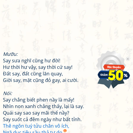
Mưỡu:
Say sưa nghĩ cũng hư đời!
Hư thời hư vậy, say thời cứ say!
Đất say, đất cũng lăn quay,
Giời say, mặt cũng đỏ gay, ai cười.
Nói:
Say chẳng biết phen nầy là mấy!
Nhìn non xanh chẳng thấy, lại là say.
Quái say sao say mãi thế nầy?
Say suốt cả đêm ngày như bất tỉnh.
Thê ngôn tuý tửu chân vô ích,
Ngã dục tiêu sầu thả tự do.