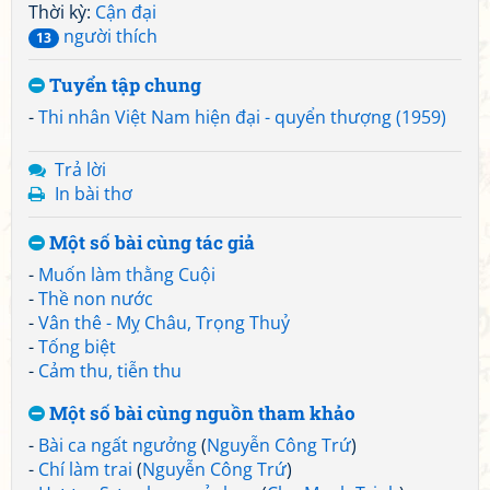
Thời kỳ:
Cận đại
người thích
13
Tuyển tập chung
-
Thi nhân Việt Nam hiện đại - quyển thượng (1959)
Trả lời
In bài thơ
Một số bài cùng tác giả
-
Muốn làm thằng Cuội
-
Thề non nước
-
Vân thê - Mỵ Châu, Trọng Thuỷ
-
Tống biệt
-
Cảm thu, tiễn thu
Một số bài cùng nguồn tham khảo
-
Bài ca ngất ngưởng
(
Nguyễn Công Trứ
)
-
Chí làm trai
(
Nguyễn Công Trứ
)