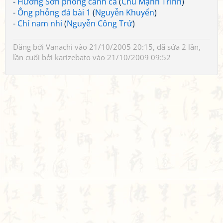
-
Hương Sơn phong cảnh ca
(
Chu Mạnh Trinh
)
-
Ông phỗng đá bài 1
(
Nguyễn Khuyến
)
-
Chí nam nhi
(
Nguyễn Công Trứ
)
Đăng bởi
Vanachi
vào 21/10/2005 20:15, đã sửa 2 lần,
lần cuối bởi
karizebato
vào 21/10/2009 09:52