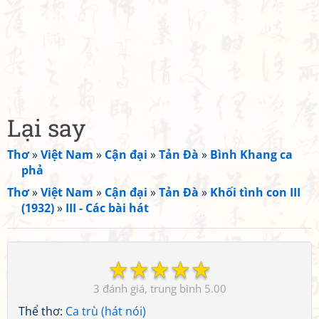
Lại say
Thơ
»
Việt Nam
»
Cận đại
»
Tản Đà
»
Bình Khang ca
phả
Thơ
»
Việt Nam
»
Cận đại
»
Tản Đà
»
Khối tình con III
(1932)
»
III - Các bài hát
☆
☆
☆
☆
☆
3
5.00
Thể thơ:
Ca trù (hát nói)