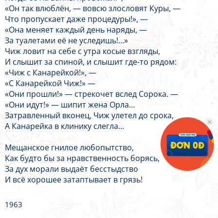
«Он так влюблён, — вовсю злословят Куры, —
Что пропускает даже процедуры!», —
«Она меняет каждый день наряды, —
За туалетами её не уследишь!…»
Чиж ловит на себе с утра косые взгляды,
И слышит за спиной, и слышит где-то рядом:
«Чиж с Канарейкой!», —
«С Канарейкой Чиж!» —
«Они прошли!» — стрекочет вслед Сорока. —
«Они идут!» — шипит жена Орла…
Затравленный вконец, Чиж улетел до срока,
А Канарейка в клинику слегла…
Мещанское гнилое любопытство,
Как будто бы за нравственность борясь,
За дух морали выдаёт бесстыдство
И всё хорошее затаптывает в грязь!
1963