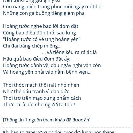
Nên đã không giữ gìn ý tứ
Còn nàng, diện trang phục mỗi ngày một bộ"
Những con gà buông tiếng gièm pha
Hoàng tước nghe bao lời đơm đặt
Cùng bao điều đồn thổi sau lưng
"Hoàng tước có vẻ ưng hoàng yến"
Chị đại bàng chép miệng...
... và tiếng kêu ra rả ác là
Hậu quả bao điều đơm đặt ấy:
Hoàng tước đành về, dẫu ngày nghỉ vẫn còn
Và hoàng yến phải vào nằm bệnh viện...
Thói thóc mách thối nát nhỏ nhen
Như thể đấu tranh vì đạo đức
Thói trơ trẽn mạo xưng phẩm cách
Thực ra là bôi nhọ người ta thôi!
[Thông tin 1 nguồn tham khảo đã được ẩn]
Khi bạn so găng với cuộc đời, cuộc đời luôn luôn thắng