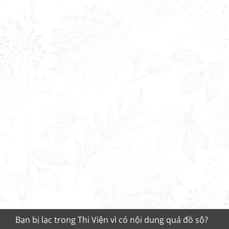
Bạn bị lạc trong Thi Viện vì có nội dung quá đồ sộ?