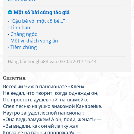
Một số bài cùng tác giả
-
“Cậu bé với một cô bé...”
-
Tình bạn
-
Chàng ngốc
-
Một vị khách vong ân
-
Tiêm chủng
Đăng bởi
hongha83
vào 03/02/2017 16:44
Сплетня
Весёлый Чиж в пансионате «Клён»
Не ведал, что творит, когда однажды он,
По простоте душевной, на скамейке
Спел песню на ушко знакомой Канарейке.
Наутро загудел лесной пансионат:
«Она ведь замужем! А он, поди, женат!» —
«Вы видели, как он ей лапку жал,
Когда её на ванны провожал!», —