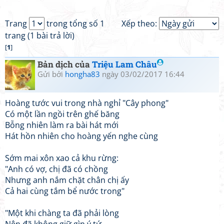
Trang
trong tổng số 1
Xếp theo:
trang (1 bài trả lời)
[
1
]
Bản dịch của
Triệu Lam Châu
Gửi bởi
hongha83
ngày 03/02/2017 16:44
Hoàng tước vui trong nhà nghỉ "Cây phong"
Có một lần ngồi trên ghế băng
Bỗng nhiên làm ra bài hát mới
Hát hồn nhiên cho hoàng yến nghe cùng
Sớm mai xôn xao cả khu rừng:
"Anh có vợ, chị đã có chồng
Nhưng anh nắm chặt chân chị ấy
Cả hai cùng tắm bể nước trong"
"Một khi chàng ta đã phải lòng