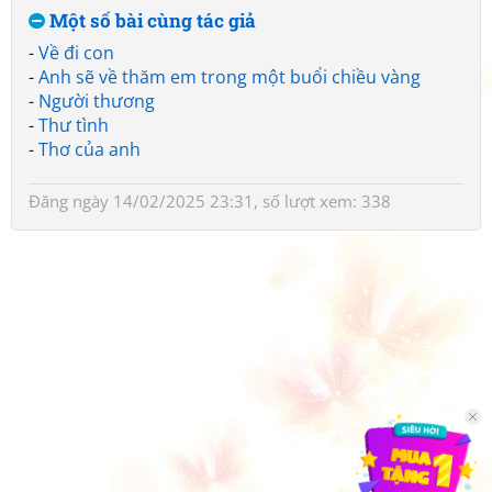
Một số bài cùng tác giả
-
Về đi con
-
Anh sẽ về thăm em trong một buổi chiều vàng
-
Người thương
-
Thư tình
-
Thơ của anh
Đăng ngày 14/02/2025 23:31, số lượt xem: 338