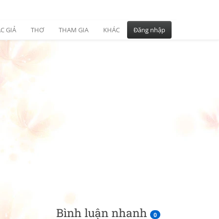
C GIẢ
THƠ
THAM GIA
KHÁC
Đăng nhập
Bình luận nhanh
0