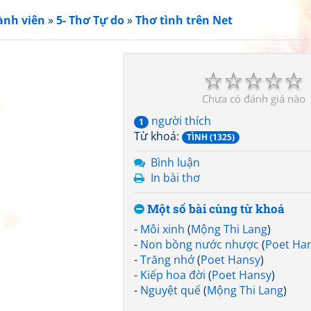
ành viên
»
5- Thơ Tự do
»
Thơ tình trên Net
☆
☆
☆
☆
☆
Chưa có đánh giá nào
người thích
1
Từ khoá:
TÌNH (1325)
Bình luận
In bài thơ
Một số bài cùng từ khoá
-
Môi xinh
(
Mộng Thi Lang
)
-
Non bồng nước nhược
(
Poet Ha
-
Trăng nhớ
(
Poet Hansy
)
-
Kiếp hoa đời
(
Poet Hansy
)
-
Nguyệt quế
(
Mộng Thi Lang
)