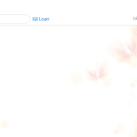
Loạn
TÁ