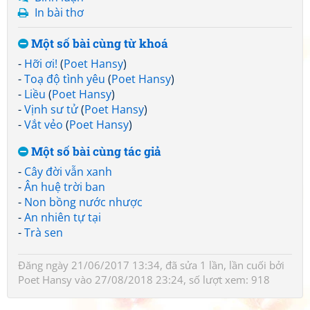
In bài thơ
Một số bài cùng từ khoá
-
Hỡi ơi!
(
Poet Hansy
)
-
Toạ độ tình yêu
(
Poet Hansy
)
-
Liều
(
Poet Hansy
)
-
Vịnh sư tử
(
Poet Hansy
)
-
Vắt vẻo
(
Poet Hansy
)
Một số bài cùng tác giả
-
Cây đời vẫn xanh
-
Ân huệ trời ban
-
Non bồng nước nhược
-
An nhiên tự tại
-
Trà sen
Đăng ngày 21/06/2017 13:34, đã sửa 1 lần, lần cuối bởi
Poet Hansy
vào 27/08/2018 23:24, số lượt xem: 918