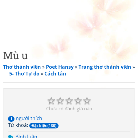
Mù u
Thơ thành viên
»
Poet Hansy
»
Trang thơ thành viên
»
5- Thơ Tự do
»
Cách tân
☆
☆
☆
☆
☆
Chưa có đánh giá nào
người thích
1
Từ khoá:
Đặc biệt (130)
Bình luận