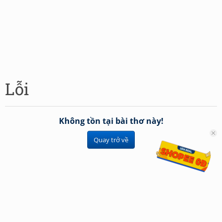
Lỗi
Không tồn tại bài thơ này!