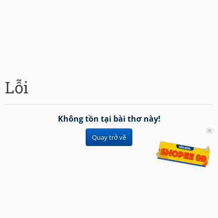
Lỗi
Không tồn tại bài thơ này!