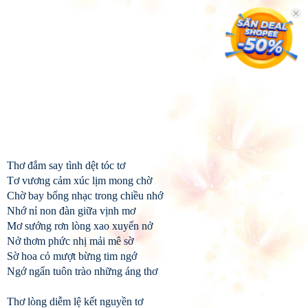
Thơ đắm say tình dệt tóc tơ
Tơ vương cảm xúc lịm mong chờ
Chờ bay bổng nhạc trong chiều nhớ
Nhớ nỉ non đàn giữa vịnh mơ
Mơ sướng rơn lòng xao xuyến nở
Nở thơm phức nhị mải mê sờ
Sờ hoa cỏ mượt bừng tim ngớ
Ngớ ngẩn tuôn trào những áng thơ
Thơ lòng diễm lệ kết nguyền tơ