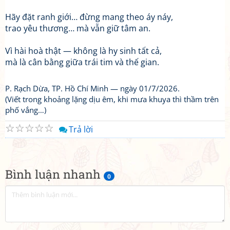
Hãy đặt ranh giới… đừng mang theo áy náy,
trao yêu thương… mà vẫn giữ tâm an.
Vì hài hoà thật — không là hy sinh tất cả,
mà là cân bằng giữa trái tim và thế gian.
P. Rạch Dừa, TP. Hồ Chí Minh — ngày 01/7/2026.
(Viết trong khoảng lặng dịu êm, khi mưa khuya thì thầm trên
phố vắng…)
☆
☆
☆
☆
☆
Trả lời
Bình luận nhanh
0