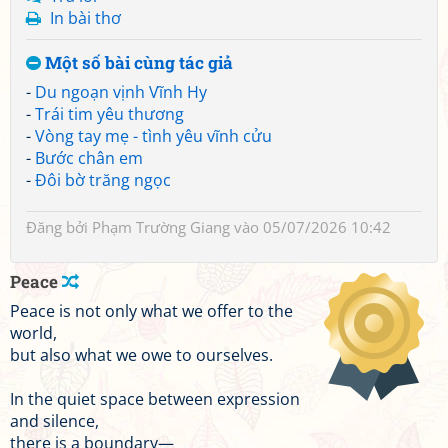
In bài thơ
Một số bài cùng tác giả
-
Du ngoạn vịnh Vĩnh Hy
-
Trái tim yêu thương
-
Vòng tay mẹ - tình yêu vĩnh cửu
-
Bước chân em
-
Đôi bờ trăng ngọc
Đăng bởi
Phạm Trường Giang
vào 05/07/2026 10:42
Peace
Peace is not only what we offer to the
world,
but also what we owe to ourselves.
In the quiet space between expression
and silence,
there is a boundary—