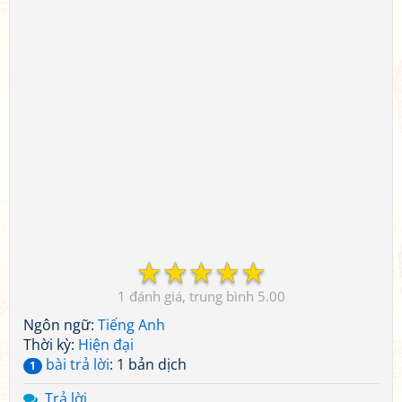
☆
☆
☆
☆
☆
1
5.00
Ngôn ngữ:
Tiếng Anh
Thời kỳ:
Hiện đại
bài trả lời
: 1 bản dịch
1
Trả lời