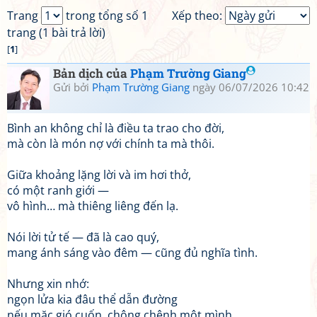
Trang
trong tổng số 1
Xếp theo:
trang (1 bài trả lời)
[
1
]
Bản dịch của
Phạm Trường Giang
Gửi bởi
Phạm Trường Giang
ngày 06/07/2026 10:42
Bình an không chỉ là điều ta trao cho đời,
mà còn là món nợ với chính ta mà thôi.
Giữa khoảng lặng lời và im hơi thở,
có một ranh giới —
vô hình… mà thiêng liêng đến lạ.
Nói lời tử tế — đã là cao quý,
mang ánh sáng vào đêm — cũng đủ nghĩa tình.
Nhưng xin nhớ:
ngọn lửa kia đâu thể dẫn đường
nếu mặc gió cuốn, chông chênh một mình.