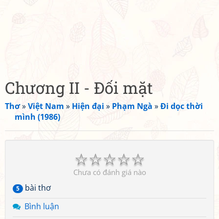
Chương II - Đối mặt
Thơ
»
Việt Nam
»
Hiện đại
»
Phạm Ngà
»
Đi dọc thời
mình (1986)
☆
☆
☆
☆
☆
Chưa có đánh giá nào
bài thơ
5
Bình luận