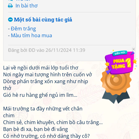
In bài thơ
Một số bài cùng tác giả
-
Đêm trắng
-
Màu tím hoa mua
Đăng bởi
ĐD
vào 26/11/2024 11:39
Lại về ngồi dưới mái lớp tuổi thơ
Nơi ngày mai tượng hình trên cuốn vở
Dòng phấn trắng xốn xang như nhịp
thở
Gió hè ru hàng ghế ngủ im lìm...
Mái trường ta đầy những vết chân
chim
Chim sẻ, chim khuyên, chim bồ câu trắng...
Bạn bè đi xa, bạn bè đi vắng
Có nhớ trường, có nhớ dáng thầy cô?