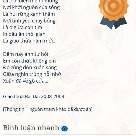
Là trời biển mênh mông
Nơi khởi nguồn của sông
Là núi rừng xanh thẳm
Nơi tình yêu cháy bỏng
Là ở giữa con tim
In dấu ấn thời gian
Là giao thừa năm mới...
Đêm nay anh tự hỏi
Em còn thức không em
Để cùng đón xuân sang
Giữa nghìn trùng nỗi nhớ
Xuân đã về gõ cửa...
Giao thừa Bãi Dài 2008-2009
[Thông tin 1 nguồn tham khảo đã được ẩn]
Bình luận nhanh
0