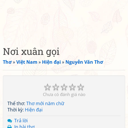
Nơi xuân gọi
Thơ
»
Việt Nam
»
Hiện đại
»
Nguyễn Văn Thơ
☆
☆
☆
☆
☆
Chưa có đánh giá nào
Thể thơ:
Thơ mới năm chữ
Thời kỳ:
Hiện đại
Trả lời
In bài thơ