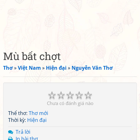
Mù bất chợt
Thơ
»
Việt Nam
»
Hiện đại
»
Nguyễn Văn Thơ
☆
☆
☆
☆
☆
Chưa có đánh giá nào
Thể thơ:
Thơ mới
Thời kỳ:
Hiện đại
Trả lời
In bài thơ