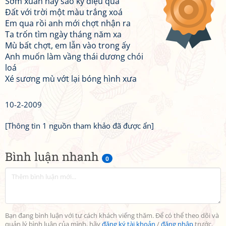
Sớm xuân nay sao kỳ diệu quá
Đất với trời một màu trắng xoá
Em qua rồi anh mới chợt nhận ra
Ta trốn tìm ngày tháng năm xa
Mù bất chợt, em lẫn vào trong ấy
Anh muốn làm vầng thái dương chói
loá
Xé sương mù vớt lại bóng hình xưa
10-2-2009
[Thông tin 1 nguồn tham khảo đã được ẩn]
Bình luận nhanh
0
Bạn đang bình luận với tư cách khách viếng thăm. Để có thể theo dõi và
quản lý bình luận của mình, hãy
đăng ký tài khoản
/
đăng nhập
trước.