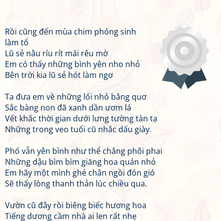
Rồi cũng đến mùa chim phóng sinh
làm tổ
Lũ sẻ nâu ríu rít mái rêu mờ
Em có thấy những bình yên nho nhỏ
Bên trời kia lũ sẻ hót làm ngơ
Ta đưa em về những lối nhỏ bâng quơ
Sắc bàng non đã xanh dần ươm lá
Vết khắc thời gian dưới lưng tường tàn tạ
Những trong veo tuổi cũ nhắc dấu giày.
Phố vẫn yên bình như thể chẳng phôi phai
Những dậu bìm bìm giăng hoa quán nhỏ
Em hãy một mình ghé chân ngồi đón gió
Sẽ thấy lòng thanh thản lúc chiều qua.
Vườn cũ đây rồi biêng biếc hương hoa
Tiếng dương cầm nhà ai len rất nhẹ