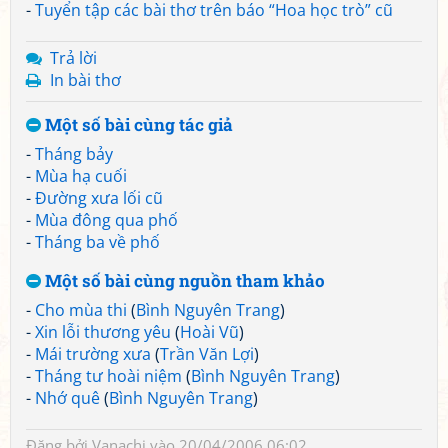
-
Tuyển tập các bài thơ trên báo “Hoa học trò” cũ
Trả lời
In bài thơ
Một số bài cùng tác giả
-
Tháng bảy
-
Mùa hạ cuối
-
Đường xưa lối cũ
-
Mùa đông qua phố
-
Tháng ba về phố
Một số bài cùng nguồn tham khảo
-
Cho mùa thi
(
Bình Nguyên Trang
)
-
Xin lỗi thương yêu
(
Hoài Vũ
)
-
Mái trường xưa
(
Trần Văn Lợi
)
-
Tháng tư hoài niệm
(
Bình Nguyên Trang
)
-
Nhớ quê
(
Bình Nguyên Trang
)
Đăng bởi
Vanachi
vào 20/04/2006 06:02