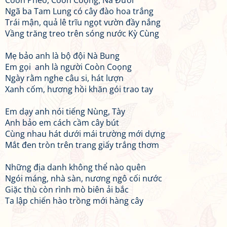
Coòn Pheo, Coòn Coọng, Nà Đươi
Ngã ba Tam Lung có cây đào hoa trắng
Trái mận, quả lê trĩu ngọt vườn đầy nắng
Vầng trăng treo trên sóng nước Kỳ Cùng
Mẹ bảo anh là bộ đội Nà Bung
Em gọi anh là người Coòn Coọng
Ngày rằm nghe câu si, hát lượn
Xanh cốm, hương hồi khăn gói trao tay
Em dạy anh nói tiếng Nùng, Tày
Anh bảo em cách cầm cây bút
Cùng nhau hát dưới mái trường mới dựng
Mắt đen tròn trên trang giấy trắng thơm
Những địa danh không thể nào quên
Ngói máng, nhà sàn, nương ngô cối nước
Giặc thù còn rình mò biên ải bắc
Ta lập chiến hào trồng mới hàng cây