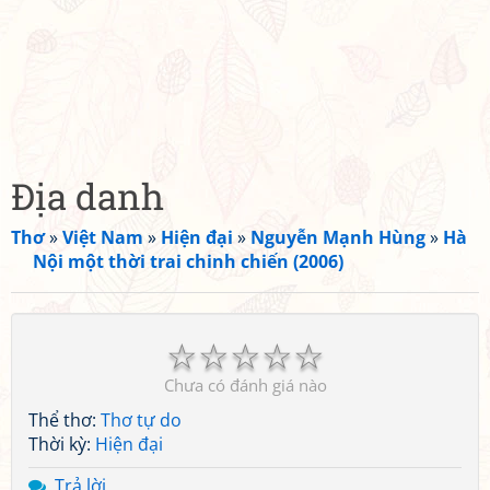
Địa danh
Thơ
»
Việt Nam
»
Hiện đại
»
Nguyễn Mạnh Hùng
»
Hà
Nội một thời trai chinh chiến (2006)
☆
☆
☆
☆
☆
Chưa có đánh giá nào
Thể thơ:
Thơ tự do
Thời kỳ:
Hiện đại
Trả lời