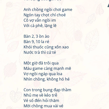
Anh chồng ngồi chơi game
Ngón tay chọt chí choé
Cô vợ vẫn ngồi im
Với cà phê, lặng lẽ
Bàn 2, 3 ồn ào
Bàn 9, 10 la ré
Khói thuốc cũng xôn xao
Nước trà thì cứ té
Một giờ đã trôi qua
Máu game càng mạnh mẽ
Vợ ngồi ngáp qua loa
Nhìn chồng, không hó hé
Con trong bụng đạp thầm
Nhủ mẹ về kẻo trễ
Vé số đến hỏi thăm
Mời chồng mua vài vé