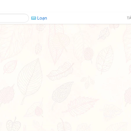
Loạn
TÁ