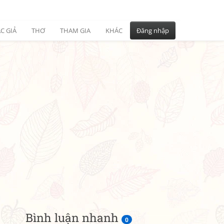
C GIẢ
THƠ
THAM GIA
KHÁC
Đăng nhập
Bình luận nhanh
0