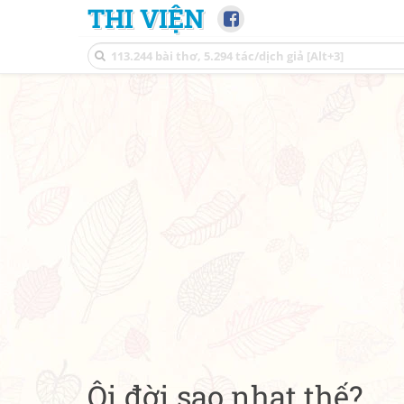
THI VIỆN
Ôi đời sao nhạt thế?