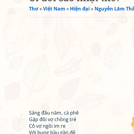
Thơ
»
Việt Nam
»
Hiện đại
»
Nguyễn Lãm Th
Sáng đầu năm, cà phê
Gặp đôi vợ chồng trẻ
Cô vợ ngồi im re
Với bụng bầu gần đẻ