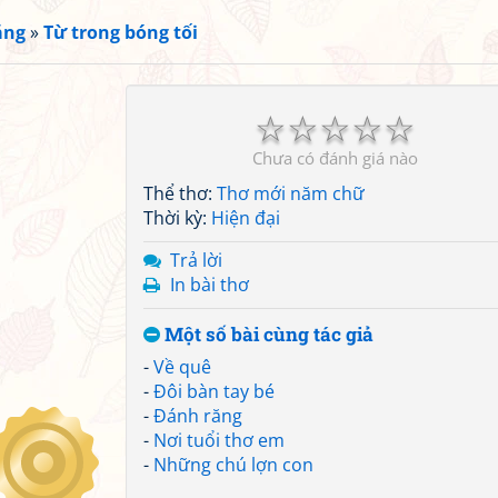
ắng
»
Từ trong bóng tối
☆
☆
☆
☆
☆
Chưa có đánh giá nào
Thể thơ:
Thơ mới năm chữ
Thời kỳ:
Hiện đại
Trả lời
In bài thơ
Một số bài cùng tác giả
-
Về quê
-
Đôi bàn tay bé
-
Đánh răng
-
Nơi tuổi thơ em
-
Những chú lợn con