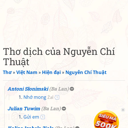
Thơ dịch của Nguyễn Chí
Thuật
Thơ
»
Việt Nam
»
Hiện đại
»
Nguyễn Chí Thuật
Antoni Słonimski
(
Ba Lan
)
Nhớ mong
Żal
1
Julian Tuwim
(
Ba Lan
)
Gửi em
1