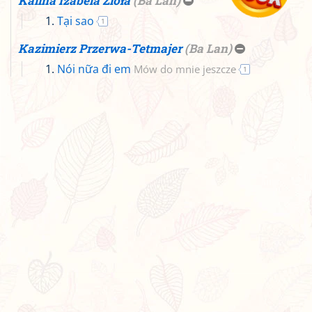
Kalina Izabela Zioła
(
Ba Lan
)
Tại sao
1
Kazimierz Przerwa-Tetmajer
(
Ba Lan
)
Nói nữa đi em
Mów do mnie jeszcze
1