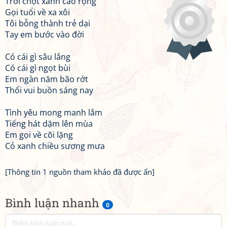
Trời chợt xanh cao rộng
Gọi tuổi về xa xôi
Tôi bỗng thành trẻ dại
Tay em bước vào đời
Có cái gì sâu lắng
Có cái gì ngọt bùi
Em ngàn năm bão rớt
Thổi vui buồn sáng nay
Tình yêu mong manh lắm
Tiếng hát dặm lên mùa
Em gọi về cõi lặng
Cỏ xanh chiều sương mưa
[Thông tin 1 nguồn tham khảo đã được ẩn]
Bình luận nhanh
0