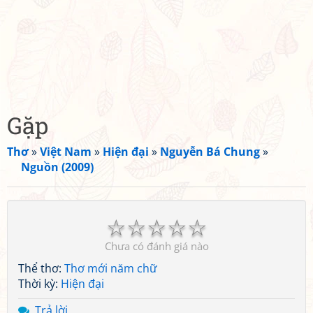
Gặp
Thơ
»
Việt Nam
»
Hiện đại
»
Nguyễn Bá Chung
»
Nguồn (2009)
☆
☆
☆
☆
☆
Chưa có đánh giá nào
Thể thơ:
Thơ mới năm chữ
Thời kỳ:
Hiện đại
Trả lời