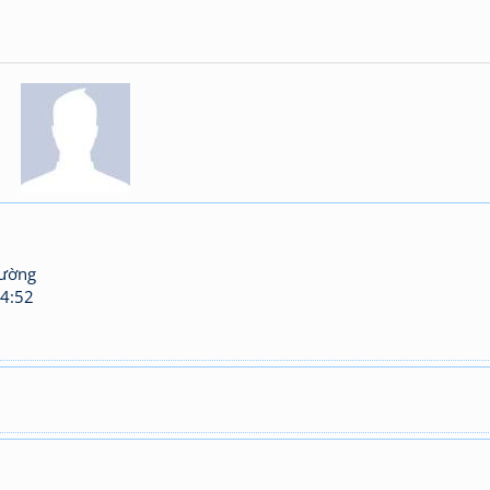
hường
4:52