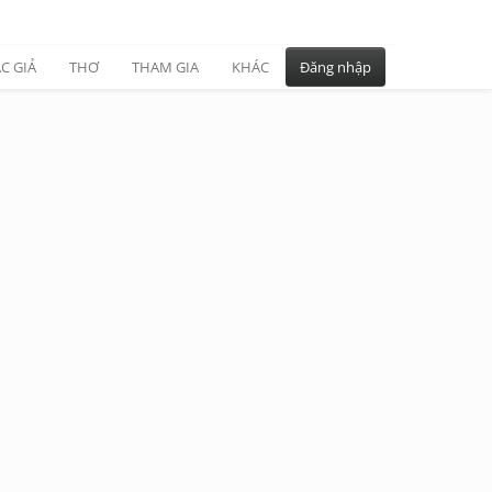
C GIẢ
THƠ
THAM GIA
KHÁC
Đăng nhập