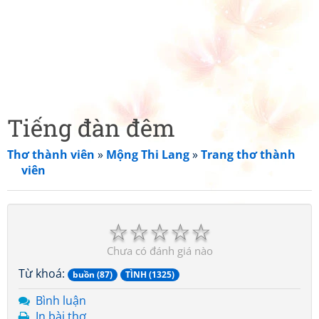
Tiếng đàn đêm
Thơ thành viên
»
Mộng Thi Lang
»
Trang thơ thành
viên
☆
☆
☆
☆
☆
Chưa có đánh giá nào
Từ khoá:
buồn (87)
TÌNH (1325)
Bình luận
In bài thơ