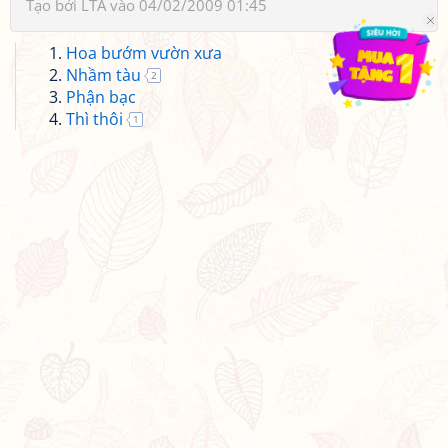
Tạo bởi
LTA
vào 04/02/2009 01:45
Hoa bướm vườn xưa
Nhầm tàu
2
Phận bạc
Thì thôi
1