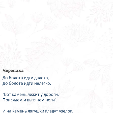
Черепаха
До болота идти далеко,
До болота идти нелегко.
"Вот камень лежит у дороги,
Присядем и вытянем ноги".
И на камень лягушки кладут узелок.