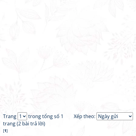
Trang
trong tổng số 1
Xếp theo:
trang (2 bài trả lời)
[
1
]