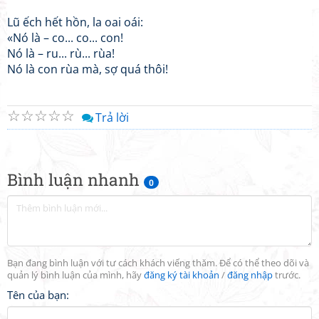
Lũ ếch hết hồn, la oai oái:
«Nó là – co... co... con!
Nó là – ru... rù... rùa!
Nó là con rùa mà, sợ quá thôi!
☆
☆
☆
☆
☆
Trả lời
Bình luận nhanh
0
Bạn đang bình luận với tư cách khách viếng thăm. Để có thể theo dõi và
quản lý bình luận của mình, hãy
đăng ký tài khoản
/
đăng nhập
trước.
Tên của bạn: