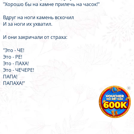
"Хорошо бы на камне прилечь на часок!"
Вдруг на ноги камень вскочил
И за ноги их ухватил.
И они закричали от страха:
"Это - ЧЕ!
Это - РЕ!
Это - ПАХА!
Это - ЧЕЧЕРЕ!
ПАПА!
ПАПАХА!"