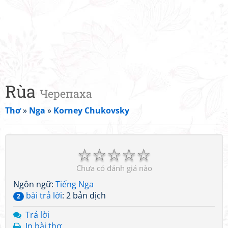
Rùa
Черепаха
Thơ
»
Nga
»
Korney Chukovsky
☆
☆
☆
☆
☆
Chưa có đánh giá nào
Ngôn ngữ:
Tiếng Nga
bài trả lời
: 2 bản dịch
2
Trả lời
In bài thơ