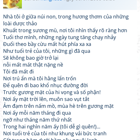
Nhà tôi ở giữa núi non, trong hương thơm của những
loài dược thảo
Khuất trong sương mù, nơi tôi nhìn thấy rõ ràng hơn
Tuổi thơ mình, những ngày tung tăng chạy nhảy
Đuổi theo bầy cừu mất hút phía xa xa
Như tuổi trẻ của tôi, những gì đã qua
Sẽ không bao giờ trở lại
nỗi mất mát thật nặng nề
Tôi đã mất đi
Nơi trú ẩn mà tôi hằng lẩn trốn
Để quên đi bao khổ nhục đường đời
Trước gương mặt của hi vọng và số phận!
Nơi ấy mặt trời lên, muôn sao vụt tắt
Ảm đạm trên nấm mồ, mùa hè trên gương mặt
Nơi ấy mỗi năm tháng đi qua
ngỡ như tháng năm thứ nhất
Trong hai nghìn năm ấy (tôi dễ gì quên!)...
Nơi tuổi trẻ của tôi như khung vải bức tranh