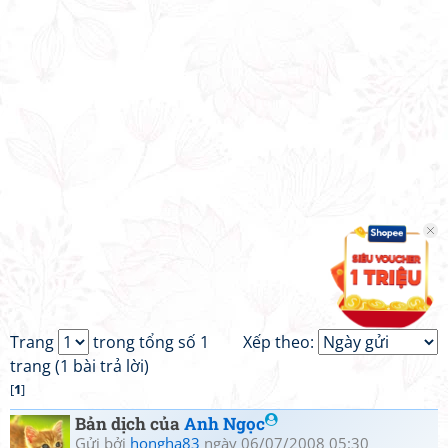
Trang
trong tổng số 1
Xếp theo:
trang (1 bài trả lời)
[
1
]
Bản dịch của
Anh Ngọc
Gửi bởi
hongha83
ngày 06/07/2008 05:30