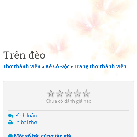
Trên đèo
Thơ thành viên
»
Kẻ Cô Độc
»
Trang thơ thành viên
☆
☆
☆
☆
☆
Chưa có đánh giá nào
Bình luận
In bài thơ
Một số bài cùng tác giả