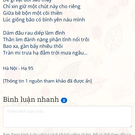
Chỉ xin giữ một chút này cho riêng
Giữa bề bộn một cõi thiền
Lúc giông bão có bình yên náu mình
Dám đâu rau diếp làm đình
Thân lim đành nặng phận tình nổi trôi
Bao xa, gần bấy nhiêu thôi
Tràn mi trưa hạ đẫm trời mưa ngâu...
Hà Nội - Hạ 95
[Thông tin 1 nguồn tham khảo đã được ẩn]
Bình luận nhanh
0
Bạn đang bình luận với tư cách khách viếng thăm. Để có thể theo dõi và