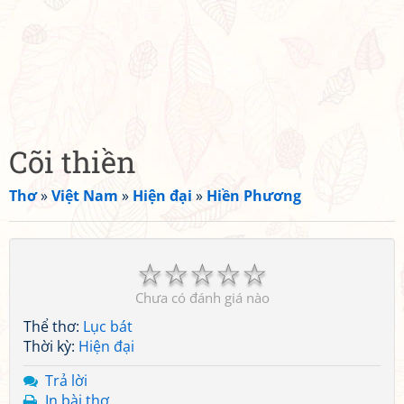
Cõi thiền
Thơ
»
Việt Nam
»
Hiện đại
»
Hiền Phương
☆
☆
☆
☆
☆
Chưa có đánh giá nào
Thể thơ:
Lục bát
Thời kỳ:
Hiện đại
Trả lời
In bài thơ