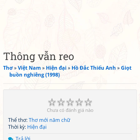
Thông vẫn reo
Thơ
»
Việt Nam
»
Hiện đại
»
Hồ Đắc Thiếu Anh
»
Giọt
buồn nghiêng (1998)
☆
☆
☆
☆
☆
Chưa có đánh giá nào
Thể thơ:
Thơ mới năm chữ
Thời kỳ:
Hiện đại
Trả lời