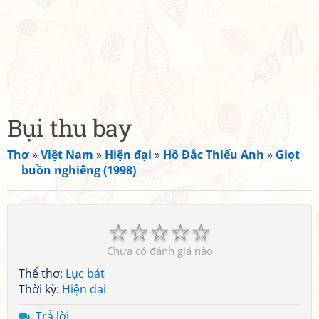
Bụi thu bay
Thơ
»
Việt Nam
»
Hiện đại
»
Hồ Đắc Thiếu Anh
»
Giọt
buồn nghiêng (1998)
☆
☆
☆
☆
☆
Chưa có đánh giá nào
Thể thơ:
Lục bát
Thời kỳ:
Hiện đại
Trả lời