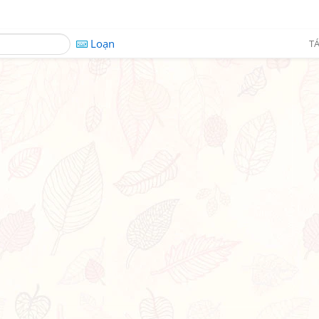
Loạn
TÁ