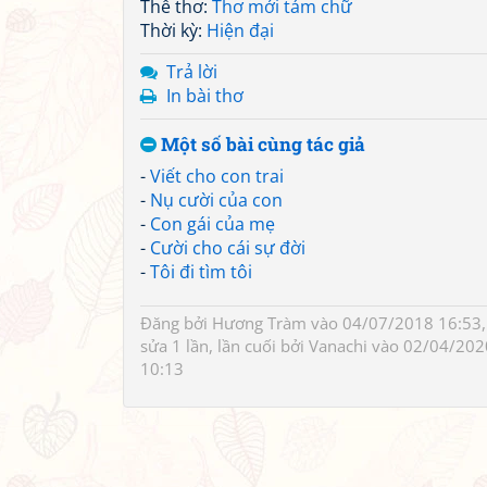
Thể thơ:
Thơ mới tám chữ
Thời kỳ:
Hiện đại
Trả lời
In bài thơ
Một số bài cùng tác giả
-
Viết cho con trai
-
Nụ cười của con
-
Con gái của mẹ
-
Cười cho cái sự đời
-
Tôi đi tìm tôi
Đăng bởi
Hương Tràm
vào 04/07/2018 16:53,
sửa 1 lần, lần cuối bởi
Vanachi
vào 02/04/202
10:13