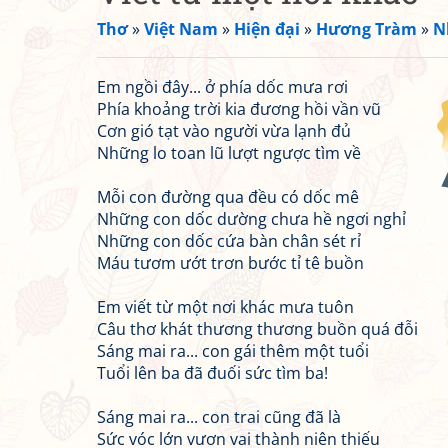
Thơ
»
Việt Nam
»
Hiện đại
»
Hương Tràm
»
N
Em ngồi đây... ở phía dốc mưa rơi
Phía khoảng trời kia đương hồi vần vũ
Cơn gió tạt vào người vừa lạnh đủ
Những lo toan lũ lượt ngược tìm về
Mỗi con đường qua đều có dốc mê
Những con dốc dường chưa hề ngơi nghỉ
Những con dốc cứa bàn chân sét rỉ
Máu tươm ướt trơn bước tỉ tê buồn
Em viết từ một nơi khác mưa tuôn
Câu thơ khát thương thương buồn quá đỗi
Sáng mai ra... con gái thêm một tuổi
Tuổi lên ba đã đuối sức tìm ba!
Sáng mai ra... con trai cũng đã là
Sức vóc lớn vươn vai thành niên thiếu