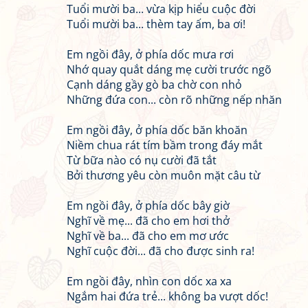
Tuổi mười ba... vừa kịp hiểu cuộc đời
Tuổi mười ba... thèm tay ấm, ba ơi!
Em ngồi đây, ở phía dốc mưa rơi
Nhớ quay quắt dáng mẹ cười trước ngõ
Cạnh dáng gầy gò ba chờ con nhỏ
Những đứa con... còn rõ những nếp nhăn
Em ngồi đây, ở phía dốc băn khoăn
Niềm chua rát tím bầm trong đáy mắt
Từ bữa nào có nụ cười đã tắt
Bởi thương yêu còn muôn mặt câu từ
Em ngồi đây, ở phía dốc bây giờ
Nghĩ về mẹ... đã cho em hơi thở
Nghĩ về ba... đã cho em mơ ước
Nghĩ cuộc đời... đã cho được sinh ra!
Em ngồi đây, nhìn con dốc xa xa
Ngắm hai đứa trẻ... không ba vượt dốc!