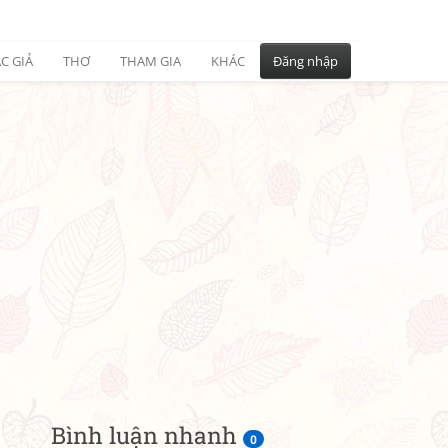
C GIẢ
THƠ
THAM GIA
KHÁC
Đăng nhập
Bình luận nhanh
0