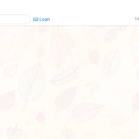
Loạn
TÁ