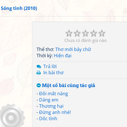
»
Sóng tình (2010)
☆
☆
☆
☆
☆
Chưa có đánh giá nào
Thể thơ:
Thơ mới bảy chữ
Thời kỳ:
Hiện đại
Trả lời
In bài thơ
Một số bài cùng tác giả
-
Đôi mắt nàng
-
Dáng em
-
Thương hại
-
Đừng anh nhé!
-
Dốc tình