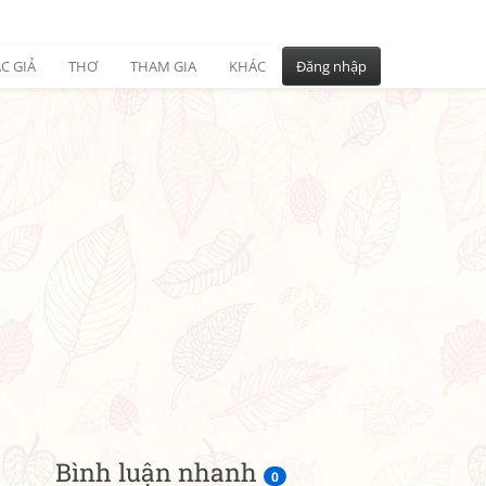
C GIẢ
THƠ
THAM GIA
KHÁC
Đăng nhập
Bình luận nhanh
0