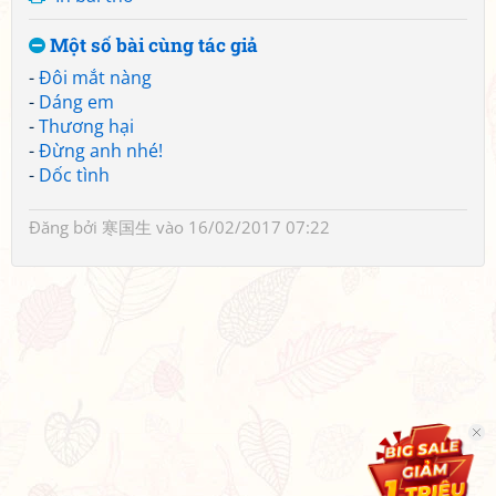
Một số bài cùng tác giả
-
Đôi mắt nàng
-
Dáng em
-
Thương hại
-
Đừng anh nhé!
-
Dốc tình
Đăng bởi
寒国生
vào 16/02/2017 07:22