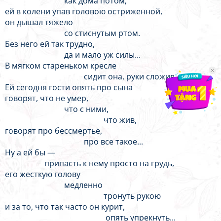
как дома потом,
ей в колени упав головою остриженной,
он дышал тяжело
со стиснутым ртом.
Без него ей так трудно,
да и мало уж силы...
В мягком стареньком кресле
сидит она, руки сложив.
Ей сегодня гости опять про сына
говорят, что не умер,
что с ними,
что жив,
говорят про бессмертье,
про все такое...
Ну а ей бы —
припасть к нему просто на грудь,
его жесткую голову
медленно
тронуть рукою
и за то, что так часто он курит,
опять упрекнуть...