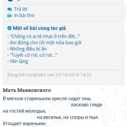
Trả lời
In bài thơ
Một số bài cùng tác giả
-
“Chẳng có ai tẻ nhạt ở trên đời...”
-
Xin đừng cho tôi một nửa bao giờ
-
Những điều bí ẩn
-
“Tuyết cứ rơi, cứ rơi...”
-
Yên lặng
Đăng bởi
hongha83
vào 25/10/2018 14:32
Мать Маяковского
В мягком стареньком кресле сидит она,
ласково глядя
на гостей молодых,
на веселье, на споры и пыл.
Угощает вареньем: