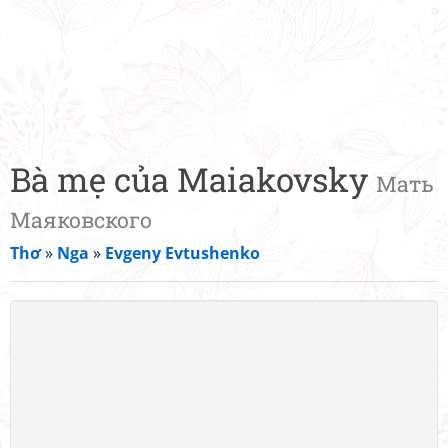
Bà mẹ của Maiakovsky
Мать
Маяковского
Thơ
»
Nga
»
Evgeny Evtushenko