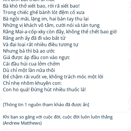
Bà khó thở xiết bao, rời rã xiết bao!
Trong chiếc ghế bành lót đệm cổ xưa
Bà ngồi mãi, lặng im, hai bàn tay thu lại
Những vị khách vô tâm, cười nói và tán tụng
Rằng Mai-a-cốp-xky còn đây, không thể chết bao giờ
Rằng anh ấy đã đi vào bất tử
Và đại loại rất nhiều điều tương tự
Nhưng bà thì bà ao ước
Giá được áp đầu con vào ngực
Cái đầu húi cua lởm chởm
Dù chỉ một lần nữa thôi
Để chậm rãi vuốt ve, không trách móc một lời
Chỉ nhẹ nhõm khuyên con:
Con ho quá! Đừng hút nhiều thuốc lá!
[Thông tin 1 nguồn tham khảo đã được ẩn]
Khi bạn so găng với cuộc đời, cuộc đời luôn luôn thắng
(Andrew Matthews)