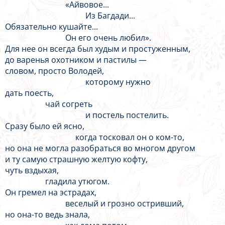
«Айвовое...
Из Багдади...
Обязательно кушайте...
Он его очень любил».
Для нее он всегда был худым и простуженным,
до варенья охотником и пастилы —
словом, просто Володей,
которому нужно
дать поесть,
чай согреть
и постель постелить.
Сразу было ей ясно,
когда тосковал он о ком-то,
но она не могла разобраться во многом другом
и ту самую страшную желтую кофту,
чуть вздыхая,
гладила утюгом.
Он гремел на эстрадах,
веселый и грозно остривший,
но она-то ведь знала,