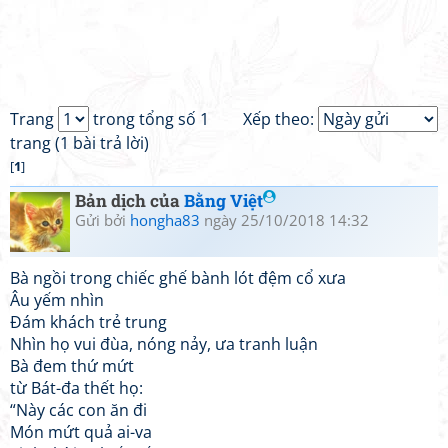
Trang
trong tổng số 1
Xếp theo:
trang (1 bài trả lời)
[
1
]
Bản dịch của
Bằng Việt
Gửi bởi
hongha83
ngày 25/10/2018 14:32
Bà ngồi trong chiếc ghế bành lót đệm cổ xưa
Âu yếm nhìn
Đám khách trẻ trung
Nhìn họ vui đùa, nóng nảy, ưa tranh luận
Bà đem thứ mứt
từ Bát-đa thết họ:
“Này các con ăn đi
Món mứt quả ai-va