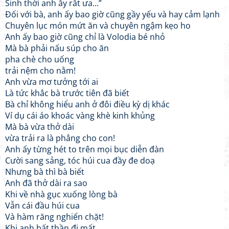
Sinh thời anh ấy rất ưa...”
Đối với bà, anh ấy bao giờ cũng gầy yếu và hay cảm lạnh
Chuyên lục món mứt ăn và chuyên ngậm kẹo ho
Anh ấy bao giờ cũng chỉ là Volodia bé nhỏ
Mà bà phải nấu súp cho ăn
pha chè cho uống
trải nệm cho nằm!
Anh vừa mơ tưởng tới ai
Là tức khắc bà trước tiên đã biết
Bà chỉ không hiểu anh ở đôi điều kỳ dị khác
Ví dụ cái áo khoác vàng khè kinh khủng
Mà bà vừa thở dài
vừa trải ra là phẳng cho con!
Anh ấy từng hét to trên mọi bục diễn đàn
Cười sang sảng, tóc húi cua đầy đe doạ
Nhưng bà thì bà biết
Anh đã thở dài ra sao
Khi về nhà gục xuống lòng bà
Vẫn cái đầu húi cua
Và hàm răng nghiến chặt!
Khi anh bất thần đi mất