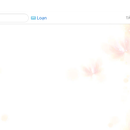
Loạn
TÁ