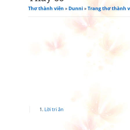
Thơ thành viên
»
Dunni
»
Trang thơ thành v
Lời tri ân