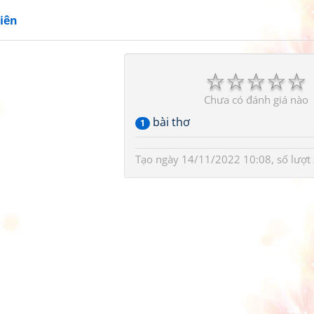
iên
☆
☆
☆
☆
☆
Chưa có đánh giá nào
bài thơ
1
Tạo ngày 14/11/2022 10:08, số lượt