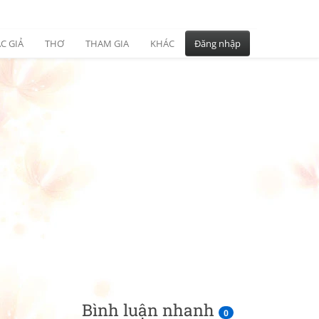
C GIẢ
THƠ
THAM GIA
KHÁC
Đăng nhập
Bình luận nhanh
0