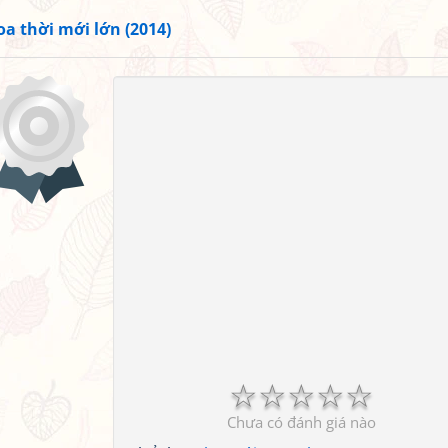
oa thời mới lớn (2014)
☆
☆
☆
☆
☆
Chưa có đánh giá nào