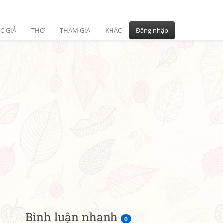
C GIẢ
THƠ
THAM GIA
KHÁC
Đăng nhập
Bình luận nhanh
0