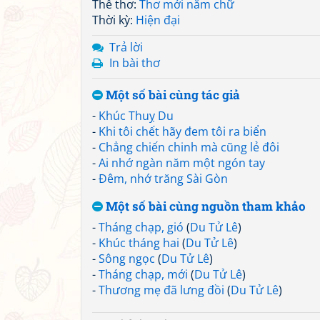
Thể thơ:
Thơ mới năm chữ
Thời kỳ:
Hiện đại
Trả lời
In bài thơ
Một số bài cùng tác giả
-
Khúc Thuỵ Du
-
Khi tôi chết hãy đem tôi ra biển
-
Chẳng chiến chinh mà cũng lẻ đôi
-
Ai nhớ ngàn năm một ngón tay
-
Đêm, nhớ trăng Sài Gòn
Một số bài cùng nguồn tham khảo
-
Tháng chạp, gió
(
Du Tử Lê
)
-
Khúc tháng hai
(
Du Tử Lê
)
-
Sông ngọc
(
Du Tử Lê
)
-
Tháng chạp, mới
(
Du Tử Lê
)
-
Thương mẹ đã lưng đồi
(
Du Tử Lê
)