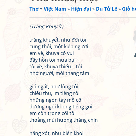
Thơ
»
Việt Nam
»
Hiện đại
»
Du Tử Lê
»
Giỏ h
(Trăng Khuyết)
trăng khuyết, như đời tôi
cũng thôi, một kiếp người
em về, khuya có vui
đầy hồn tôi mưa bụi
tôi về, khuya thiếu... tôi
nhớ người, môi tháng tám
gió ngất, như lòng tôi
chiều thu, im tiếng rồi
những ngón tay mồ côi
đường ngôi không tiếng gọi
em còn trong cõi tôi
thoảng mùi hương tháng chín
nắng xót, như biển khơi