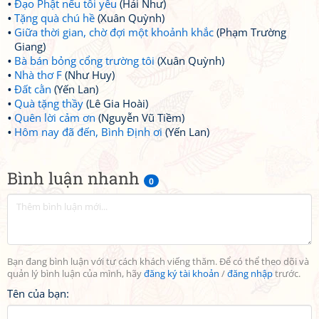
Đạo Phật nếu tôi yêu
(Hải Như)
Tặng quà chú hề
(Xuân Quỳnh)
Giữa thời gian, chờ đợi một khoảnh khắc
(Phạm Trường
Giang)
Bà bán bỏng cổng trường tôi
(Xuân Quỳnh)
Nhà thơ F
(Như Huy)
Đất cằn
(Yến Lan)
Quà tặng thầy
(Lê Gia Hoài)
Quên lời cảm ơn
(Nguyễn Vũ Tiềm)
Hôm nay đã đến, Bình Định ơi
(Yến Lan)
Bình luận nhanh
0
Bạn đang bình luận với tư cách khách viếng thăm. Để có thể theo dõi và
quản lý bình luận của mình, hãy
đăng ký tài khoản
/
đăng nhập
trước.
Tên của bạn: