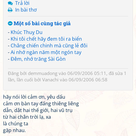
Trả lời
In bài thơ
Một số bài cùng tác giả
-
Khúc Thuỵ Du
-
Khi tôi chết hãy đem tôi ra biển
-
Chẳng chiến chinh mà cũng lẻ đôi
-
Ai nhớ ngàn năm một ngón tay
-
Đêm, nhớ trăng Sài Gòn
Đăng bởi
demmuadong
vào 06/09/2006 05:11, đã sửa 1
lần, lần cuối bởi
Vanachi
vào 06/09/2006 06:58
hãy nói lời cảm ơn, yêu dấu
cảm ơn bàn tay đấng thiêng liêng
dẫn, dắt hai thế giới, hai vũ trụ
từ hai chân trời lạ, xa
là chúng ta
gặp nhau.