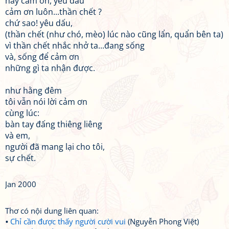
hãy cảm ơn, yêu dấu
cảm ơn luôn...thần chết ?
chứ sao! yêu dấu,
(thần chết (như chó, mèo) lúc nào cũng lẩn, quẩn bên ta)
vì thần chết nhắc nhở ta...đang sống
và, sống để cảm ơn
những gì ta nhận được.
như hằng đêm
tôi vẫn nói lời cảm ơn
cùng lúc:
bàn tay đấng thiêng liêng
và em,
người đã mang lại cho tôi,
sự chết.
Jan 2000
Thơ có nội dung liên quan:
Chỉ cần được thấy người cười vui
(Nguyễn Phong Việt)