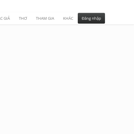
C GIẢ
THƠ
THAM GIA
KHÁC
Đăng nhập