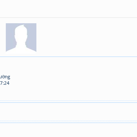
hường
7:24