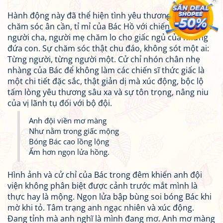
Hành động này đã thể hiện tình yêu thương và sự
chăm sóc ân cần, tỉ mỉ của Bác Hồ với chiến sĩ. Bác như
người cha, người mẹ chăm lo cho giấc ngủ của những
đứa con. Sự chăm sóc thật chu đáo, không sót một ai:
Từng người, từng người một. Cử chỉ nhón chân nhẹ
nhàng của Bác để không làm các chiến sĩ thức giấc là
một chi tiết đặc sắc, thật giản dị mà xúc động, bộc lộ
tấm lòng yêu thương sâu xa và sự tôn trọng, nâng niu
của vị lãnh tụ đối với bộ đội.
Anh đội viền mơ màng
Như nằm trong giấc mộng
Bóng Bác cao lồng lộng
Ấm hơn ngọn lửa hồng.
Hình ảnh và cử chỉ của Bác trong đêm khiến anh đội
viện không phân biệt được cảnh trước mắt mình là
thực hay là mộng. Ngọn lửa bập bùng soi bóng Bác khi
mờ khi tỏ. Tâm trạng anh ngạc nhiên và xúc động.
Đang tỉnh mà anh nghĩ là mình đang mơ. Anh mơ màng