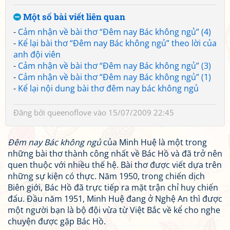
Một số bài viết liên quan
-
Cảm nhận về bài thơ “Đêm nay Bác không ngủ” (4)
-
Kể lại bài thơ “Đêm nay Bác không ngủ” theo lời của
anh đội viên
-
Cảm nhận về bài thơ “Đêm nay Bác không ngủ” (3)
-
Cảm nhận về bài thơ “Đêm nay Bác không ngủ” (1)
-
Kể lại nội dung bài thơ đêm nay bác không ngủ
Đăng bởi
queenoflove
vào 15/07/2009 22:45
Đêm nay Bác không ngủ
của Minh Huệ là một trong
những bài thơ thành công nhất về Bác Hồ và đã trở nên
quen thuộc với nhiều thế hệ. Bài thơ được viết dựa trên
những sự kiện có thực. Năm 1950, trong chiến dịch
Biên giới, Bác Hồ đã trực tiếp ra mặt trận chỉ huy chiến
đấu. Đầu năm 1951, Minh Huệ đang ở Nghệ An thì được
một người bạn là bộ đội vừa từ Việt Bắc về kể cho nghe
chuyện được gặp Bác Hồ.