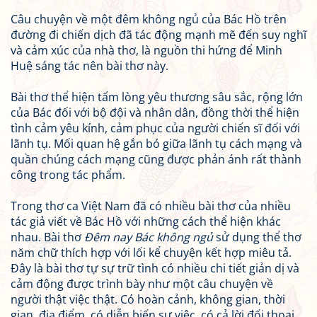
Câu chuyện về một đêm không ngủ của Bác Hồ trên
đường đi chiến dịch đã tác động mạnh mẽ đến suy nghĩ
và cảm xúc của nhà thơ, là nguồn thi hứng để Minh
Huệ sáng tác nên bài thơ này.
Bài thơ thể hiện tấm lòng yêu thương sâu sắc, rộng lớn
của Bác đối với bộ đội và nhân dân, đồng thời thể hiện
tình cảm yêu kính, cảm phục của người chiến sĩ đối với
lãnh tụ. Mối quan hệ gắn bó giữa lãnh tụ cách mạng và
quần chúng cách mạng cũng được phản ánh rất thành
công trong tác phẩm.
Trong thơ ca Việt Nam đã có nhiều bài thơ của nhiều
tác giả viết về Bác Hồ với những cách thể hiện khác
nhau. Bài thơ
Đêm nay Bác không ngủ
sử dụng thể thơ
năm chữ thích hợp với lối kể chuyện kết hợp miêu tả.
Đây là bài thơ tự sự trữ tình có nhiều chi tiết giản dị và
cảm động được trình bày như một câu chuyện về
người thật việc thật. Có hoàn cảnh, không gian, thời
gian, địa điểm, có diễn biến sự việc, có cả lời đối thoại