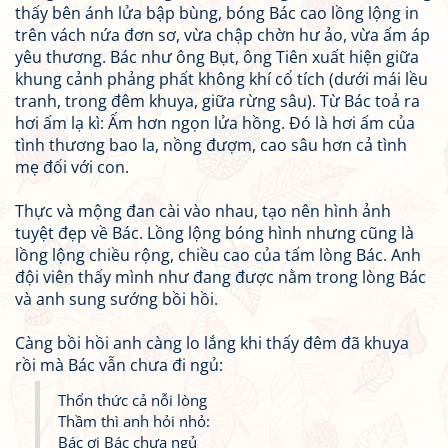
thấy bên ánh lửa bập bùng, bóng Bác cao lồng lộng in
trên vách nứa đơn sơ, vừa chập chờn hư ảo, vừa ấm áp
yêu thương. Bác như ông Bụt, ông Tiên xuất hiện giữa
khung cảnh phảng phất không khí cổ tích (dưới mái lều
tranh, trong đêm khuya, giữa rừng sâu). Từ Bác toả ra
hơi ấm lạ kì: Ấm hơn ngọn lửa hồng. Đó là hơi ấm của
tình thương bao la, nồng đượm, cao sâu hơn cả tình
mẹ đối với con.
Thực và mộng đan cài vào nhau, tạo nên hình ảnh
tuyệt đẹp về Bác. Lồng lộng bóng hình nhưng cũng là
lồng lộng chiều rộng, chiều cao của tấm lòng Bác. Anh
đội viên thấy mình như đang được nằm trong lòng Bác
và anh sung sướng bồi hồi.
Càng bồi hồi anh càng lo lắng khi thấy đêm đã khuya
rồi mà Bác vẫn chưa đi ngủ:
Thổn thức cả nỗi lòng
Thầm thì anh hỏi nhỏ:
Bác ơi Bác chưa ngủ