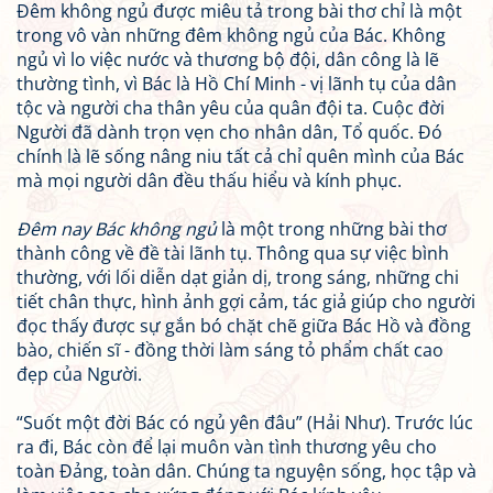
Đêm không ngủ được miêu tả trong bài thơ chỉ là một
trong vô vàn những đêm không ngủ của Bác. Không
ngủ vì lo việc nước và thương bộ đội, dân công là lẽ
thường tình, vì Bác là Hồ Chí Minh - vị lãnh tụ của dân
tộc và người cha thân yêu của quân đội ta. Cuộc đời
Người đã dành trọn vẹn cho nhân dân, Tổ quốc. Đó
chính là lẽ sống nâng niu tất cả chỉ quên mình của Bác
mà mọi người dân đều thấu hiểu và kính phục.
Đêm nay Bác không ngủ
là một trong những bài thơ
thành công về đề tài lãnh tụ. Thông qua sự việc bình
thường, với lối diễn dạt giản dị, trong sáng, những chi
tiết chân thực, hình ảnh gợi cảm, tác giả giúp cho người
đọc thấy được sự gắn bó chặt chẽ giữa Bác Hồ và đồng
bào, chiến sĩ - đồng thời làm sáng tỏ phẩm chất cao
đẹp của Người.
“Suốt một đời Bác có ngủ yên đâu” (Hải Như). Trước lúc
ra đi, Bác còn để lại muôn vàn tình thương yêu cho
toàn Đảng, toàn dân. Chúng ta nguyện sống, học tập và