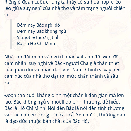
Riêng ở đoạn cuối, chúng ta thấy có sự hoà hợp khéo
léo giữa suy nghĩ của nhà thơ và tâm trạng người chiến
sĩ:
Đêm nay Bác ngồi đó
Đêm nay Bác không ngủ
Vì một lẽ thường tình
Bác là Hồ Chí Minh
Nhà thơ đặt mình vào vị trí nhân vật anh đội viên để
cảm nhận, suy nghĩ về Bác - người Cha già thân thiết
của quân đội và nhân dân Việt Nam. Chính vì vậy nên
cảm xúc của nhà thơ đạt tới mức chân thành và sâu
sắc.
Đoạn thơ cuối khẳng định một chân lí đơn giản mà lớn
lao: Bác không ngủ vì một lí do bình thường, dễ hiểu:
Bác là Hồ Chí Minh. Nói đến Bác là nói đến tình thương
và trách nhiệm rộng lớn, cao cả. Yêu nước, thương dân
là đạo đức thuộc bản chất của Bác Hồ.