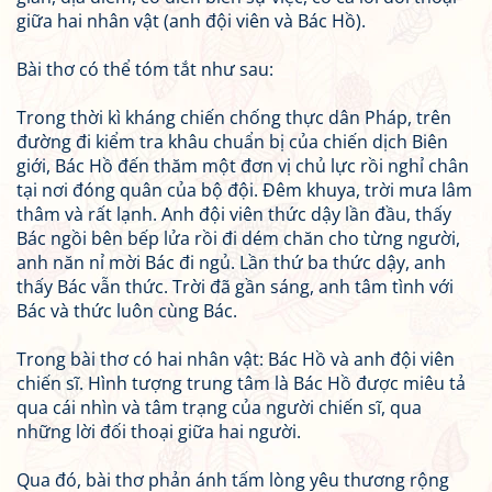
giữa hai nhân vật (anh đội viên và Bác Hồ).
Bài thơ có thể tóm tắt như sau:
Trong thời kì kháng chiến chống thực dân Pháp, trên
đường đi kiểm tra khâu chuẩn bị của chiến dịch Biên
giới, Bác Hồ đến thăm một đơn vị chủ lực rồi nghỉ chân
tại nơi đóng quân của bộ đội. Đêm khuya, trời mưa lâm
thâm và rất lạnh. Anh đội viên thức dậy lần đầu, thấy
Bác ngồi bên bếp lửa rồi đi dém chăn cho từng người,
anh năn nỉ mời Bác đi ngủ. Lần thứ ba thức dậy, anh
thấy Bác vẫn thức. Trời đã gần sáng, anh tâm tình với
Bác và thức luôn cùng Bác.
Trong bài thơ có hai nhân vật: Bác Hồ và anh đội viên
chiến sĩ. Hình tượng trung tâm là Bác Hồ được miêu tả
qua cái nhìn và tâm trạng của người chiến sĩ, qua
những lời đối thoại giữa hai người.
Qua đó, bài thơ phản ánh tấm lòng yêu thương rộng