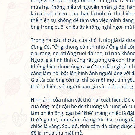
nắng vàng rực rỡ, người ông thong thả ra vư
mùa hạ. Không hiểu vì nguyên nhân gì đó, hà
lại cả buổi chiều. Tha thẩn là tính từ, thể hiệ
thể hiện sự không để tâm vào việc mình đang l
ông trong buổi chiều ấy không nghỉ ngơi, mà 
Trong hai câu thơ âu của khổ 1, tác giả đã đưa
động đó. “Ông không còn trí nhớ / Ông chỉ còn 
giải rằng, người ông tuổi đã cao, trí nhớ khôn
Người già tính tình cũng rất giống trẻ con, th
Không hiểu được ông ra vườn để làm gì cả. Chính
càng làm nổi bật lên hình ảnh người ông với đ
Gia tài của ông còn lại chỉ có một một tình yêu
thiên nhiên, với người bạn già và cả ánh nắng 
Hình ảnh của nhân vật thứ hai xuất hiện. Đó c
của ông, một cậu bé dễ thương và cũng vô cùn
làm phiền ông, cậu bé “khẽ” mang chiếc lá đặt
Dường như, tình cảm của người cháu cũng đầy
chiếc lá vàng. Sau đó, tình cảm đó cũng được ô
để lại mùa thu mát mẻ.