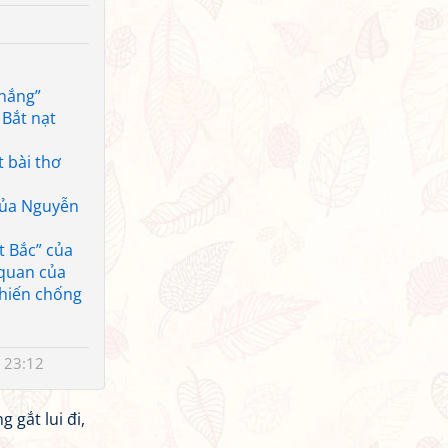
 nắng”
 Bắt nạt
 bài thơ
của Nguyễn
t Bắc” của
 quan của
chiến chống
 23:12
 gắt lui đi,