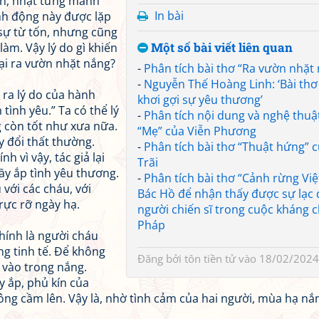
ờn, nhặt từng mảnh
In bài
nh động này được lặp
n sự từ tốn, nhưng cũng
Một số bài viết liên quan
àm. Vậy lý do gì khiến
lại ra vườn nhặt nắng?
-
Phân tích bài thơ “Ra vườn nhặt
-
Nguyễn Thế Hoàng Linh: ‘Bài thơ
 ra lý do của hành
khơi gợi sự yêu thương’
tình yêu.” Ta có thể lý
-
Phân tích nội dung và nghệ thuật
g còn tốt như xưa nữa.
“Mẹ” của Viễn Phương
ay đổi thất thường.
-
Phân tích bài thơ “Thuật hứng” 
 vì vậy, tác giả lại
Trãi
ầy ắp tình yêu thương.
-
Phân tích bài thơ “Cảnh rừng Việ
 với các cháu, với
Bác Hồ để nhận thấy được sự lạc
rực rỡ ngày hạ.
người chiến sĩ trong cuộc kháng 
Pháp
hính là người cháu
g tinh tế. Để không
Đăng bởi
tôn tiền tử
vào 18/02/2024
 vào trong nắng.
 ắp, phủ kín của
ng cầm lên. Vậy là, nhờ tình cảm của hai người, mùa hạ nắng