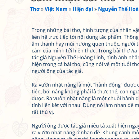
Thơ
»
Việt Nam
»
Hiện đại
»
Nguyễn Thế Hoà
Trong những bài thơ, hình tượng của nhân vật
liên hệ trực tiếp tới nội dung tác phẩm. Thôn
âm thanh hay mùi hương quen thuộc, người ta
cảm của mình tới hiện thực. Trong bài thơ
Ra 
tác giả Nguyễn Thế Hoàng Linh, hình ảnh nhâ
hiện trong cả bài thơ, cũng nói về một tuổi th
người ông của tác giả.
Ra vườn nhặt nắng là một “hành động” được co
tiên, bởi nắng không phải là thực thể, con ng
được. Ra vườn nhặt nắng là một chuỗi hành đ
tính liên kết với nhau. Dùng nó làm nhan đề m
rất thú vị.
Người ông được tác giả miêu tả xuất hiện ng
ra vườn nhặt nắng ở nhan đề. Khung cảnh mộ