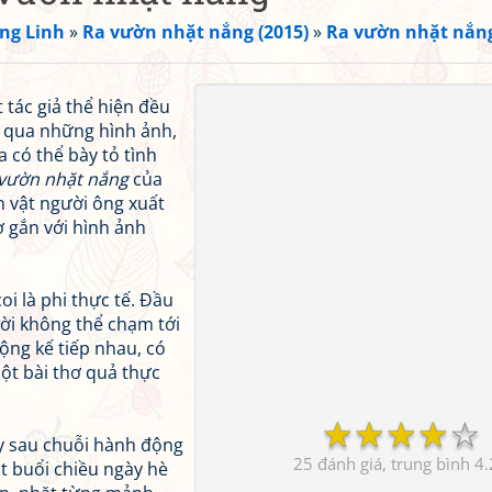
ng Linh
»
Ra vườn nhặt nắng (2015)
»
Ra vườn nhặt nắn
 tác giả thể hiện đều
g qua những hình ảnh,
 có thể bày tỏ tình
vườn nhặt nắng
của
n vật người ông xuất
ơ gắn với hình ảnh
i là phi thực tế. Đầu
ười không thể chạm tới
ộng kế tiếp nhau, có
ột bài thơ quả thực
☆
☆
☆
☆
☆
ay sau chuỗi hành động
25
4.
t buổi chiều ngày hè