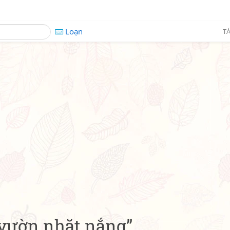
Loạn
TÁ
 vườn nhặt nắng”