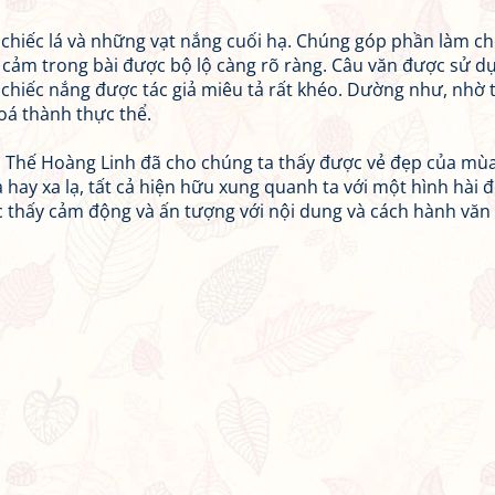
à chiếc lá và những vạt nắng cuối hạ. Chúng góp phần làm ch
 cảm trong bài được bộ lộ càng rõ ràng. Câu văn được sử dụ
á, chiếc nắng được tác giả miêu tả rất khéo. Dường như, nhờ 
oá thành thực thể.
ễn Thế Hoàng Linh đã cho chúng ta thấy được vẻ đẹp của mùa
 hay xa lạ, tất cả hiện hữu xung quanh ta với một hình hài đ
c thấy cảm động và ấn tượng với nội dung và cách hành văn