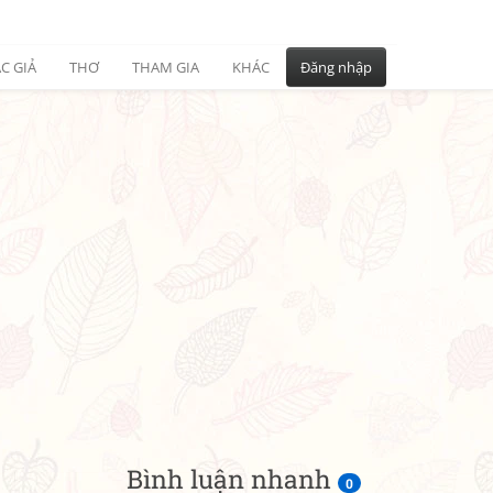
C GIẢ
THƠ
THAM GIA
KHÁC
Đăng nhập
Bình luận nhanh
0