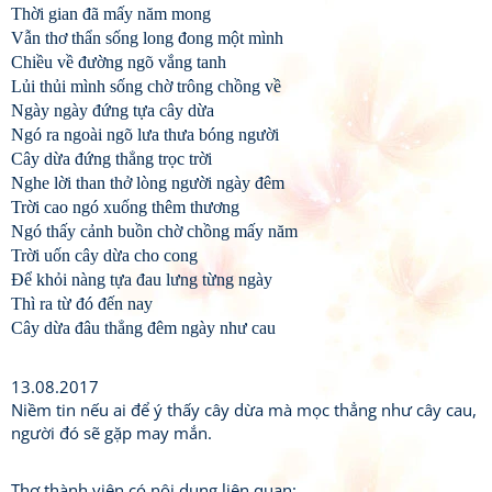
Thời gian đã mấy năm mong
Vẫn thơ thẩn sống long đong một mình
Chiều về đường ngõ vắng tanh
Lủi thủi mình sống chờ trông chồng về
Ngày ngày đứng tựa cây dừa
Ngó ra ngoài ngõ lưa thưa bóng người
Cây dừa đứng thẳng trọc trời
Nghe lời than thở lòng người ngày đêm
Trời cao ngó xuống thêm thương
Ngó thấy cảnh buồn chờ chồng mấy năm
Trời uốn cây dừa cho cong
Để khỏi nàng tựa đau lưng từng ngày
Thì ra từ đó đến nay
Cây dừa đâu thẳng đêm ngày như cau
13.08.2017
Niềm tin nếu ai để ý thấy cây dừa mà mọc thẳng như cây cau,
người đó sẽ gặp may mắn.
Thơ thành viên có nội dung liên quan: