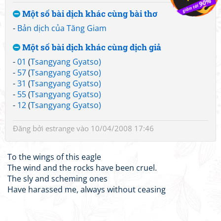
Một số bài dịch khác cùng bài thơ
-
Bản dịch của Tăng Giam
Một số bài dịch khác cùng dịch giả
-
01
(
Tsangyang Gyatso)
-
57
(
Tsangyang Gyatso)
-
31
(
Tsangyang Gyatso)
-
55
(
Tsangyang Gyatso)
-
12
(
Tsangyang Gyatso)
Đăng bởi
estrange
vào 10/04/2008 17:46
To the wings of this eagle
The wind and the rocks have been cruel.
The sly and scheming ones
Have harassed me, always without ceasing