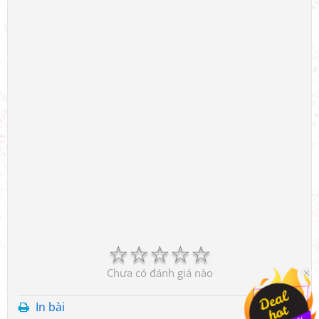
☆
☆
☆
☆
☆
Chưa có đánh giá nào
In bài