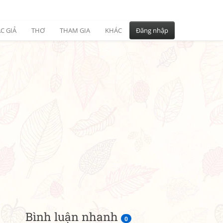
C GIẢ
THƠ
THAM GIA
KHÁC
Đăng nhập
Bình luận nhanh
0