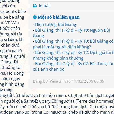
g xứ Quảng
In bài
 vời của
des ponts bêle
Một số bài liên quan
ầu be be sáng
thơ Võ Văn
-
Hiện tượng Bùi Giáng
ết bức chân
-
Bùi Giáng, thi sĩ kỳ dị - Kỳ 19: Nguồn Bùi
ột người rất
Giáng
 sĩ Liêm, khi
-
Bùi Giáng, thi sĩ kỳ dị - Kỳ 10: Bùi Giáng có
n chân dưới
phải là một người điên không?
 người xa xứ
-
Bùi Giáng, thi sĩ kỳ dị - Kỳ 12: Dịch giả tài
cũng là người
nhưng không bình thường
Giáng. Đi
-
Bùi Giáng, thi sĩ kỳ dị - Kỳ 02: Bài thơ lạ lù
 thoảng tôi
của anh chăn bò
ens. Họ uống
c nằm ngay
Đăng bởi
Vanachi
vào 11/02/2006 06:09
ong hình dáng
ấy thấp
g tất cả thể xác và tâm hồn mình. Chợt nhớ bản dịch tuyệt
ình người của Saint-Exupery Cõi người ta (Terre des hommes)
này mới có chữ “cõi” và chữ “ta” trong bản dịch. Giở một qu
ột đoạn văn xuôi trong Cõi người ta, chép để giữ cho mình 