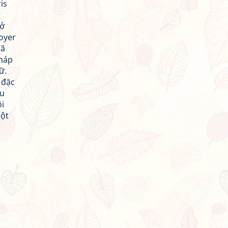
is
g
 ở
Foyer
đã
Pháp
ữ.
 đặc
ểu
ội
một