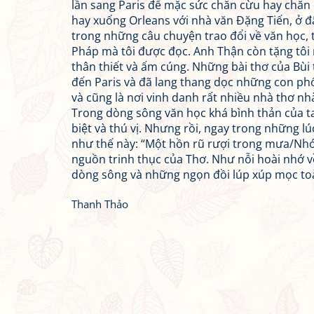
lần sang Paris để mặc sức chăn cừu hay chăn 
hay xuống Orleans với nhà văn Đặng Tiến, ở đ
trong những câu chuyện trao đổi về văn học, t
Pháp mà tôi được đọc. Anh Thận còn tặng tôi m
thân thiết và ấm cúng. Những bài thơ của Bùi 
đến Paris và đã lang thang dọc những con phố 
và cũng là nơi vinh danh rất nhiều nhà thơ nh
Trong dòng sông văn học khá bình thản của t
biệt và thú vị. Nhưng rồi, ngay trong những lú
như thế này: “Một hồn rũ rượi trong mưa/Nhớ 
nguồn trinh thục của Thơ. Như nỗi hoài nhớ v
dòng sông và những ngọn đồi lúp xúp mọc to
Thanh Thảo