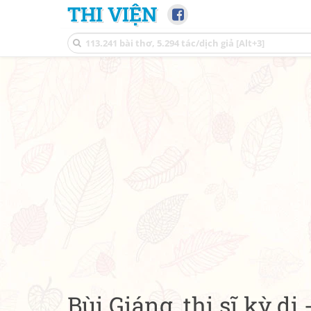
THI VIỆN
Bùi Giáng, thi sĩ kỳ dị