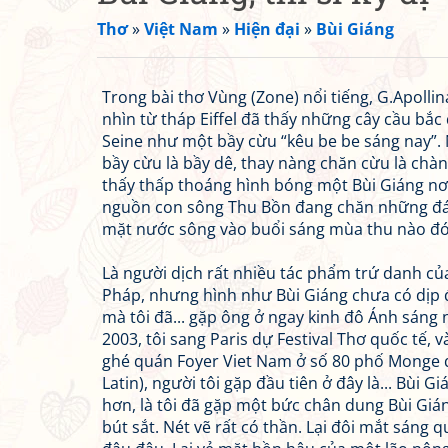
Thơ
»
Việt Nam
»
Hiện đại
»
Bùi Giáng
Trong bài thơ Vùng (Zone) nổi tiếng, G.Apollina
nhìn từ tháp Eiffel đã thấy những cây cầu bắc
Seine như một bầy cừu “kêu be be sáng nay”. 
bầy cừu là bầy dê, thay nàng chăn cừu là chàn
thấy thấp thoáng hình bóng một Bùi Giáng nơ
nguồn con sông Thu Bồn đang chăn những đ
mặt nước sông vào buổi sáng mùa thu nào đó
Là người dịch rất nhiều tác phẩm trứ danh củ
Pháp, nhưng hình như Bùi Giáng chưa có dịp đ
mà tôi đã... gặp ông ở ngay kinh đô Ánh sáng
2003, tôi sang Paris dự Festival Thơ quốc tế, v
ghé quán Foyer Viet Nam ở số 80 phố Monge 
Latin), người tôi gặp đầu tiên ở đây là... Bùi G
hơn, là tôi đã gặp một bức chân dung Bùi Giá
bút sắt. Nét vẽ rất có thần. Lại đôi mắt sáng 