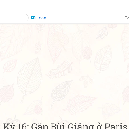
Loạn
TÁ
 - Kỳ 16: Gặp Bùi Giáng ở Paris