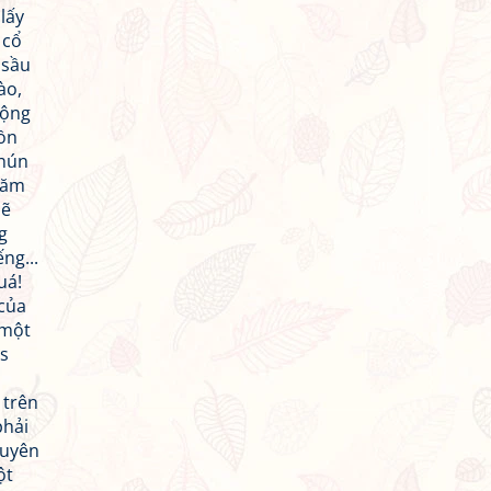
lấy
 cổ
 sầu
ào,
rộng
uồn
phún
hăm
sẽ
g
ng...
uá!
 của
 một
us
 trên
phải
 uyên
ột