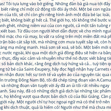
nas! Tôi tựa lưng vào bờ giếng. Những đàn bà già nua tới đây 
ẽ biết riêng chỉ một cử động tôi đòi ấy thôi. Một bé con ngửa
m của tôi, sẽ chỉ còn ghi riêng hình ảnh một đứa bé lạc loài,
 biết, không biết gì hết cả. Thế giới họ, tôi không thể bước v
nh ghét, những niềm vui của con người, cả một tấn tuồng 
 xiết bao. Từ đâu con người khơi dẫn được về cho mình ng
phó mặc cho rủi may, bị vất ra sống trên một miền đất mà 
rận bão cát sắp tới, mà những cơn mưa tuyết sắp về, còn 
 vàng mạ mỏng manh. Hoả sơn sẽ xoá, sẽ bôi. Một biển mới 
c nước ngoài, khi qua một dịch giả đồng điệu sẽ hiện ra bằn
h thực, đầy xúc cảm và nhuyễn như thể nó được viết bằng tiế
 số bản dịch khác, rằng ông dịch tuỳ hứng và cả... tuỳ tiện q
ng tử bé của Saint-Exupery, hãy đọc Ngộ nhận hay Carnets
ảm nhận được hết sự tinh tế và uyên áo của nguyên tác qua
hiến trường Đông Nam Bộ, tôi đã chép từng đoạn văn A.Cam
 và những đoạn văn tuyệt vời ấy đã an ủi tôi rất nhiều ngay
anh. Sau này, đã có những dịch giả dịch lại những tác phẩm
c, họ không vượt qua được bản dịch cũ của Bùi Giáng. Cần 
 giới này. Một người chỉ tự học ngoại ngữ mà có thể trở nên
ng khi dịch thuật, quả là hiếm có! Người như thế mà chưa m