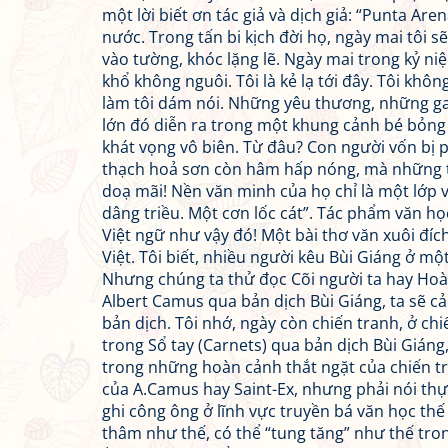
một lời biết ơn tác giả và dịch giả: “Punta Are
nước. Trong tấn bi kịch đời họ, ngày mai tôi s
vào tường, khóc lặng lẽ. Ngày mai trong kỷ niệ
khổ không nguôi. Tôi là kẻ lạ tới đây. Tôi không
làm tôi dám nói. Những yêu thương, những ga
lớn đó diễn ra trong một khung cảnh bé bỏng
khát vọng vô biên. Từ đâu? Con người vốn bị 
thạch hoả sơn còn hâm hấp nóng, mà những t
doạ mãi! Nền văn minh của họ chỉ là một lớp
dâng triều. Một cơn lốc cát”. Tác phẩm văn họ
Việt ngữ như vậy đó! Một bài thơ văn xuôi đíc
Việt. Tôi biết, nhiều người kêu Bùi Giáng ở một
Nhưng chúng ta thử đọc Cõi người ta hay Hoà
Albert Camus qua bản dịch Bùi Giáng, ta sẽ c
bản dịch. Tôi nhớ, ngày còn chiến tranh, ở c
trong Sổ tay (Carnets) qua bản dịch Bùi Giáng,
trong những hoàn cảnh thắt ngặt của chiến tr
của A.Camus hay Saint-Ex, nhưng phải nói thự
ghi công ông ở lĩnh vực truyền bá văn học thế
thâm như thế, có thể “tung tăng” như thế tro