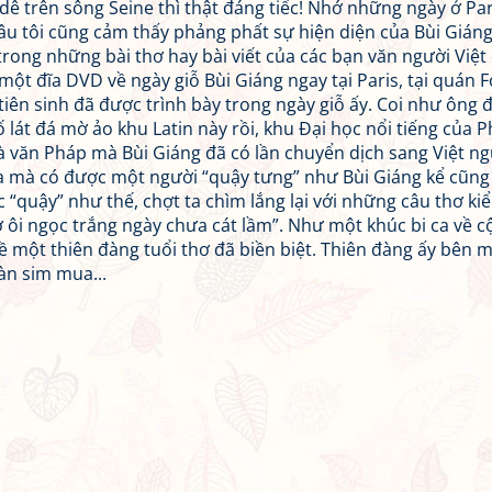
dê trên sông Seine thì thật đáng tiếc! Nhớ những ngày ở Par
âu tôi cũng cảm thấy phảng phất sự hiện diện của Bùi Gián
rong những bài thơ hay bài viết của các bạn văn người Việt
ột đĩa DVD về ngày giỗ Bùi Giáng ngay tại Paris, tại quán 
tiên sinh đã được trình bày trong ngày giỗ ấy. Coi như ông 
lát đá mờ ảo khu Latin này rồi, khu Đại học nổi tiếng của 
à văn Pháp mà Bùi Giáng đã có lần chuyển dịch sang Việt ng
a mà có được một người “quậy tưng” như Bùi Giáng kể cũng
c “quậy” như thế, chợt ta chìm lắng lại với những câu thơ ki
ôi ngọc trắng ngày chưa cát lầm”. Như một khúc bi ca về c
ề một thiên đàng tuổi thơ đã biền biệt. Thiên đàng ấy bên 
àn sim mua...