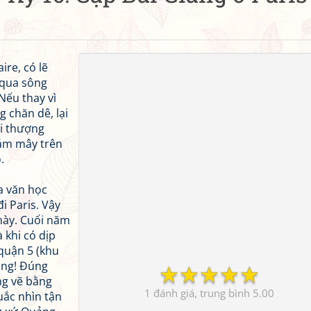
ire, có lẽ
 qua sông
Nếu thay vì
g chăn dê, lại
i thượng
ám mây trên
.
a văn học
i Paris. Vậy
 này. Cuối năm
à khi có dịp
quận 5 (khu
iáng! Đúng
☆
☆
☆
☆
☆
ng vẽ bằng
1
5.00
quắc nhìn tận