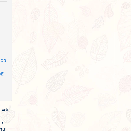
 hoa
ng
 vời
.
yển
như