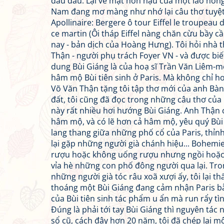
đâu đâu. Lại vẻ mặt hồn hậu của một lão nôn
Nam đang mơ màng như nhớ lại câu thơ tuyệt
Apollinaire: Bergere ô tour Eiffel le troupeau 
ce martin (Ôi tháp Eiffel nàng chăn cừu bầy c
nay - bản dịch của Hoàng Hưng). Tôi hỏi nhà 
Thận - người phụ trách Foyer VN - và được bi
dung Bùi Giáng là của hoạ sĩ Trần Văn Liêm-m
hâm mộ Bùi tiên sinh ở Paris. Mà không chỉ hoạ
Võ Văn Thận tặng tôi tập thơ mới của anh Bà
đất, tôi cũng đã đọc trong những câu thơ của
này rất nhiều hơi hướng Bùi Giáng. Anh Thận 
hâm mộ, và có lẽ hơn cả hâm mộ, yêu quý Bùi 
lang thang giữa những phố cổ của Paris, thỉnh
lại gặp những người già chánh hiệu... Bohemi
rượu hoặc không uống rượu nhưng ngồi hoặ
vỉa hè những con phố đông người qua lại. Tr
những người già tóc râu xoã xượi ấy, tôi lại th
thoáng một Bùi Giáng đang cảm nhận Paris bằn
của Bùi tiên sinh tác phẩm u ẩn mà run rẩy t
Đúng là phải tới tay Bùi Giáng thì nguyên tác 
sổ cũ, cách đây hơn 20 năm, tôi đã chép lại m