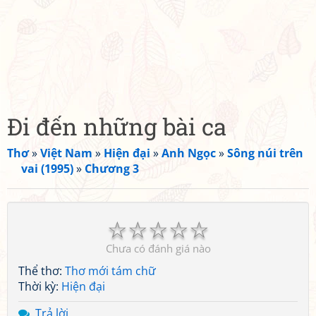
Đi đến những bài ca
Thơ
»
Việt Nam
»
Hiện đại
»
Anh Ngọc
»
Sông núi trên
vai (1995)
»
Chương 3
☆
☆
☆
☆
☆
Chưa có đánh giá nào
Thể thơ:
Thơ mới tám chữ
Thời kỳ:
Hiện đại
Trả lời