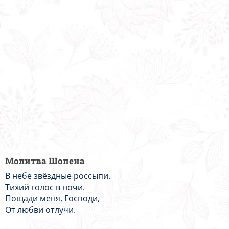
Молитва Шопена
В небе звёздные россыпи.
Тихий голос в ночи.
Пощади меня, Господи,
От любви отлучи.