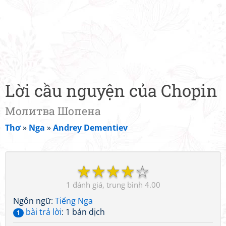
Lời cầu nguyện của Chopin
Молитва Шопена
Thơ
»
Nga
»
Andrey Dementiev
☆
☆
☆
☆
☆
1
4.00
Ngôn ngữ:
Tiếng Nga
bài trả lời
: 1 bản dịch
1