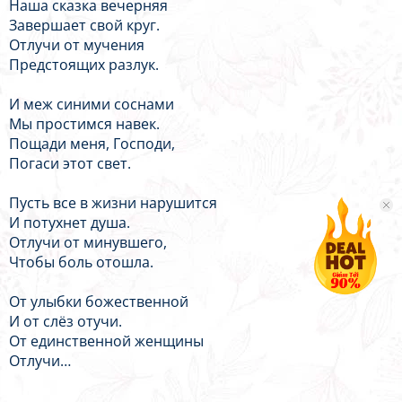
Наша сказка вечерняя
Завершает свой круг.
Отлучи от мучения
Предстоящих разлук.
И меж синими соснами
Мы простимся навек.
Пощади меня, Господи,
Погаси этот свет.
Пусть все в жизни нарушится
И потухнет душа.
Отлучи от минувшего,
Чтобы боль отошла.
От улыбки божественной
И от слёз отучи.
От единственной женщины
Отлучи…