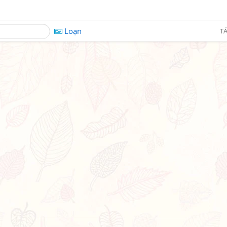
Loạn
TÁ