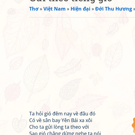
Thơ
»
Việt Nam
»
Hiện đại
»
Đới Thu Hương
Ta hỏi gió đêm nay về đâu đó
Có về sân bay Yên Bái xa xôi
Cho ta gửi lòng ta theo với
Sao gió chẳng dừng nghe ta nói