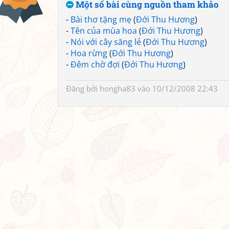
Một số bài cùng nguồn tham khảo
-
Bài thơ tặng mẹ
(
Đới Thu Hương
)
-
Tên của mùa hoa
(
Đới Thu Hương
)
-
Nói với cây săng lẻ
(
Đới Thu Hương
)
-
Hoa rừng
(
Đới Thu Hương
)
-
Đêm chờ đợi
(
Đới Thu Hương
)
Đăng bởi
hongha83
vào 10/12/2008 22:43