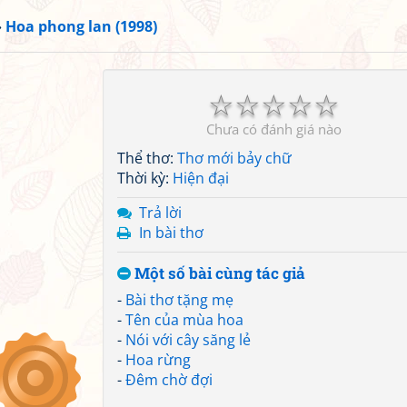
»
Hoa phong lan (1998)
☆
☆
☆
☆
☆
Chưa có đánh giá nào
Thể thơ:
Thơ mới bảy chữ
Thời kỳ:
Hiện đại
Trả lời
In bài thơ
Một số bài cùng tác giả
-
Bài thơ tặng mẹ
-
Tên của mùa hoa
-
Nói với cây săng lẻ
-
Hoa rừng
-
Đêm chờ đợi