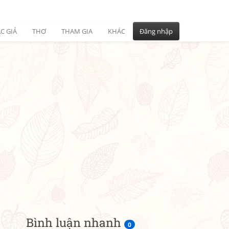
C GIẢ
THƠ
THAM GIA
KHÁC
Đăng nhập
Bình luận nhanh
0