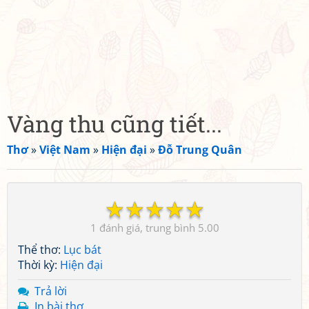
Vàng thu cũng tiết...
Thơ
»
Việt Nam
»
Hiện đại
»
Đỗ Trung Quân
☆
☆
☆
☆
☆
1
5.00
Thể thơ:
Lục bát
Thời kỳ:
Hiện đại
Trả lời
In bài thơ