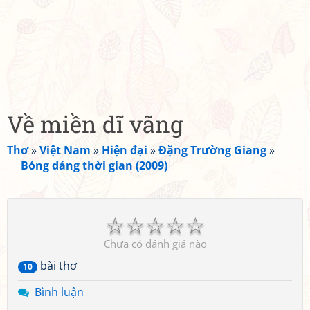
Về miền dĩ vãng
Thơ
»
Việt Nam
»
Hiện đại
»
Đặng Trường Giang
»
Bóng dáng thời gian (2009)
☆
☆
☆
☆
☆
Chưa có đánh giá nào
bài thơ
10
Bình luận