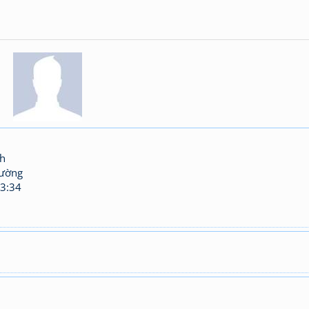
nh
hường
3:34