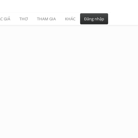
C GIẢ
THƠ
THAM GIA
KHÁC
Đăng nhập