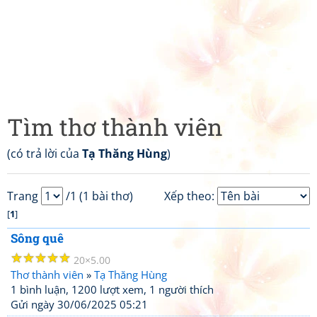
Tìm thơ thành viên
(có trả lời của
Tạ Thăng Hùng
)
Trang
/1 (1 bài thơ)
Xếp theo:
[
1
]
Sông quê
☆
☆
☆
☆
☆
20
5.00
Thơ thành viên
»
Tạ Thăng Hùng
1 bình luận, 1200 lượt xem, 1 người thích
Gửi ngày 30/06/2025 05:21