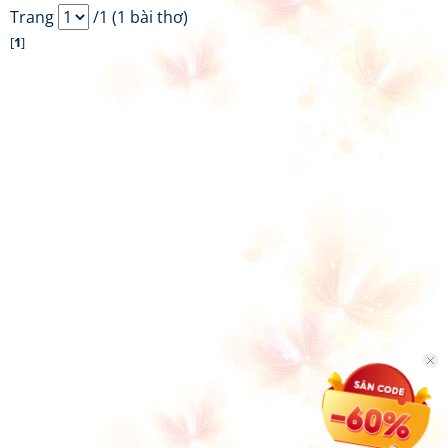
Trang
/1 (1 bài thơ)
[
1
]