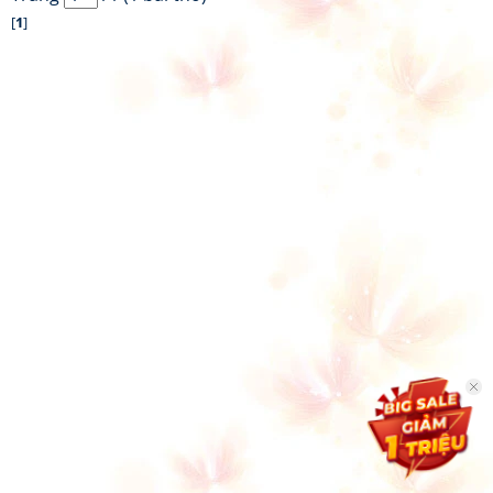
[
1
]