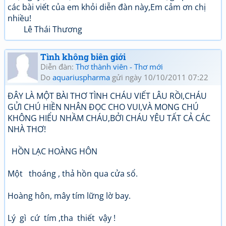
các bài viết của em khỏi diễn đàn này,Em cảm ơn chị
nhiều!
Lê Thái Thương
Tình không biên giới
Diễn đàn:
Thơ thành viên - Thơ mới
Do
aquariuspharma
gửi ngày 10/10/2011 07:22
ĐÂY LÀ MỘT BÀI THƠ TÌNH CHÁU VIẾT LÂU RỒI,CHÁU
GỬI CHÚ HIỀN NHÂN ĐỌC CHO VUI,VÀ MONG CHÚ
KHÔNG HIỂU NHẦM CHÁU,BỞI CHÁU YÊU TẤT CẢ CÁC
NHÀ THƠ!
HỒN LẠC HOÀNG HÔN
Một thoáng , thả hồn qua cửa sổ.
Hoàng hôn, mây tím lững lờ bay.
Lý gì cứ tím ,tha thiết vậy !