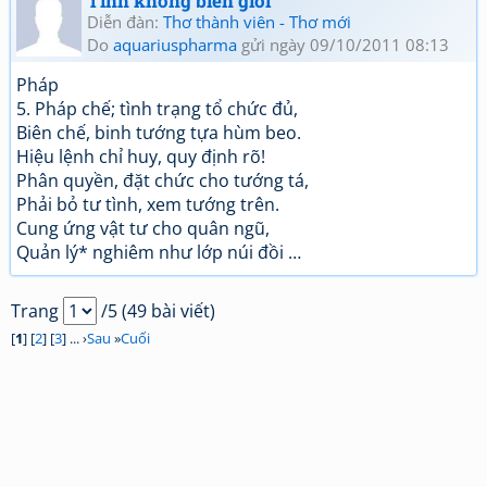
Tình không biên giới
Diễn đàn:
Thơ thành viên - Thơ mới
Do
aquariuspharma
gửi ngày 09/10/2011 08:13
Pháp
5. Pháp chế; tình trạng tổ chức đủ,
Biên chế, binh tướng tựa hùm beo.
Hiệu lệnh chỉ huy, quy định rõ!
Phân quyền, đặt chức cho tướng tá,
Phải bỏ tư tình, xem tướng trên.
Cung ứng vật tư cho quân ngũ,
Quản lý* nghiêm như lớp núi đồi …
Trang
/5 (49 bài viết)
[
1
] [
2
] [
3
] ... ›
Sau
»
Cuối