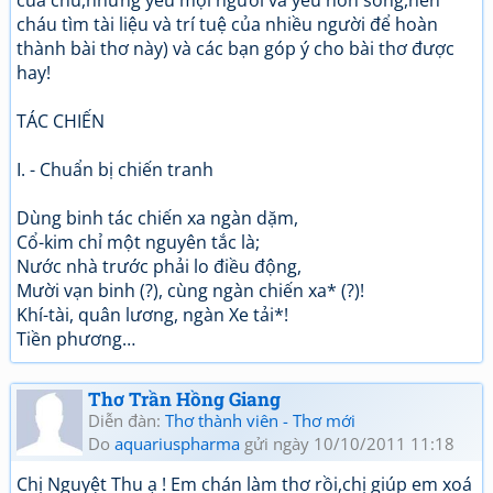
của chú,nhưng yêu mọi người và yêu non sông,nên
cháu tìm tài liệu và trí tuệ của nhiều người để hoàn
thành bài thơ này) và các bạn góp ý cho bài thơ được
hay!
TÁC CHIẾN
I. - Chuẩn bị chiến tranh
Dùng binh tác chiến xa ngàn dặm,
Cổ-kim chỉ một nguyên tắc là;
Nước nhà trước phải lo điều động,
Mười vạn binh (?), cùng ngàn chiến xa* (?)!
Khí-tài, quân lương, ngàn Xe tải*!
Tiền phương…
Thơ Trần Hồng Giang
Diễn đàn:
Thơ thành viên - Thơ mới
Do
aquariuspharma
gửi ngày 10/10/2011 11:18
Chị Nguyệt Thu ạ ! Em chán làm thơ rồi,chị giúp em xoá