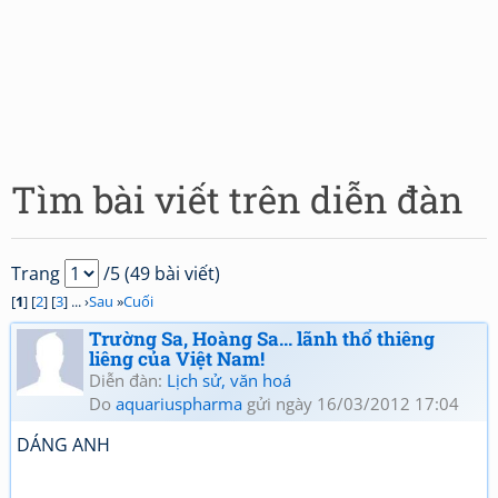
Tìm bài viết trên diễn đàn
Trang
/5 (49 bài viết)
[
1
] [
2
] [
3
] ... ›
Sau
»
Cuối
Trường Sa, Hoàng Sa... lãnh thổ thiêng
liêng của Việt Nam!
Diễn đàn:
Lịch sử, văn hoá
Do
aquariuspharma
gửi ngày 16/03/2012 17:04
DÁNG ANH